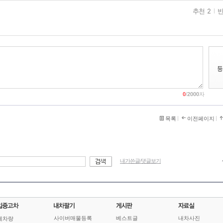
추천 2
반
0
/
2000
자
목록
이전페이지
내가쓴글/댓글보기
사이버매물등록
베스트글
내차사진
체차량