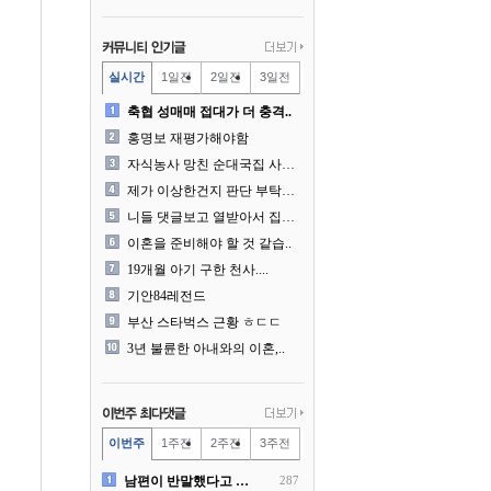
실시간
1일전
2일전
3일전
축협 성매매 접대가 더 충격..
홍명보 재평가해야함
자식농사 망친 순대국집 사장..
제가 이상한건지 판단 부탁드..
니들 댓글보고 열받아서 집구..
이혼을 준비해야 할 것 같습..
19개월 아기 구한 천사....
기안84레전드
부산 스타벅스 근황 ㅎㄷㄷ
3년 불륜한 아내와의 이혼,..
이번주
1주전
2주전
3주전
남편이 반말했다고 똑같이 반..
287