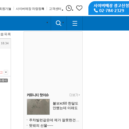
회원가입
사이버매장 차량등록
고객센터
목록
 18:34
고
볼보xc60 한달도
안됐는데 이래도
되나요?
주차빌런같은데 제가 잘못한건가요
뜻밖의 선물~~~