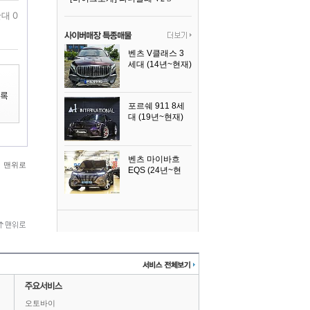
대 0
벤츠 V클래스 3
세대 (14년~현재)
2023년식
포르쉐 911 8세
대 (19년~현재)
2026년식
벤츠 마이바흐
맨위로
EQS (24년~현
재)
2024년식
오토바이