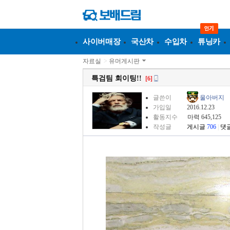
사이버매장
국산차
수입차
튜닝카
자료실
>
유머게시판
특검팀 회이팅!!
[6]
글쓴이
울아버지
가입일
2016.12.23
활동지수
마력 645,125
작성글
게시글
706
|
댓