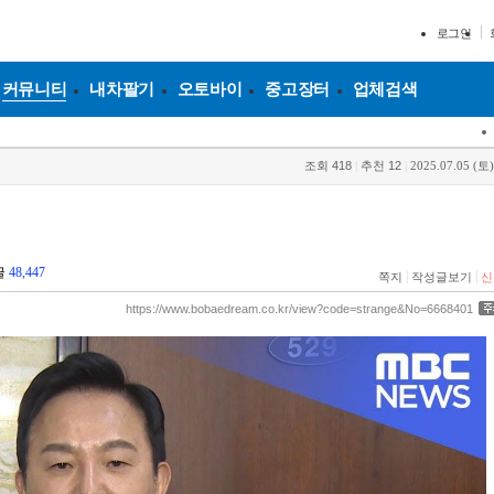
로그인
커뮤니티
내차팔기
오토바이
중고장터
업체검색
조회
418
|
추천
12
|
2025.07.05 (토)
글
48,447
|
|
쪽지
작성글보기
신
https://www.bobaedream.co.kr/view?code=strange&No=6668401