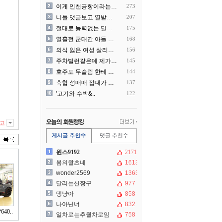
이게 인천공항이라는게 믿겨지..
273
니들 댓글보고 열받아서 집구..
207
절대로 능력없는 딜러를 쓰지..
175
열흘전 군대간 아들 소포(가..
168
의식 잃은 여성 살리려다 성..
156
주차빌런같은데 제가 잘못한건..
145
호주도 무슬림 한테 점령 당..
144
축협 성매매 접대가 더 충격..
137
'고기와 수박&..
122
고
게시글 추천수
댓글 추천수
윈스9192
2171
봄의왈츠네
1613
wonder2569
1363
달리는신짱구
977
댕냥아
858
나아닌너
832
40..
일차로는추월차로임
758