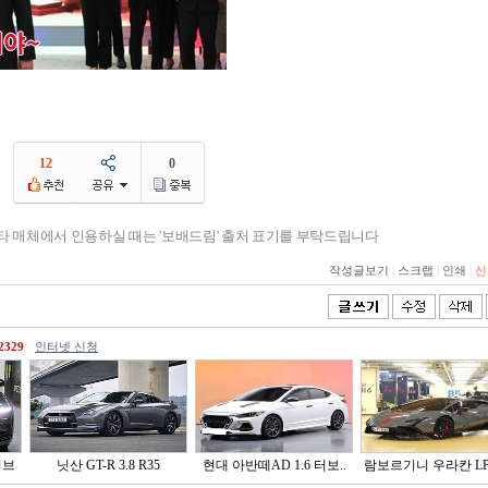
12
0
기타 매체에서 인용하실 때는 '보배드림' 출처 표기를 부탁드립니다
작성글보기
|
스크랩
|
인쇄
|
신
2329
인터넷 신청
이브
닛산 GT-R 3.8 R35
현대 아반떼AD 1.6 터보..
람보르기니 우라칸 LP6