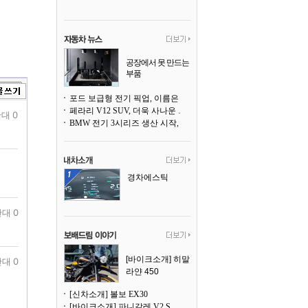
공장에서 못 만드는
부품
3D 프린팅으로 찍
어낸다
포드 보급형 전기 픽업, 이름은 `패덤`
페라리 V12 SUV, 더욱 사나운 얼굴로 돌아온다
대 0
BMW 전기 3시리즈 생산 시작, 뮌헨 공장은 전기차 전용으로 전환
경차에스틱
대 0
[바이크소개] 히말
대 0
라얀 450
[신차소개] 볼보 EX30
[바이크소개] 파니갈레 V2 S