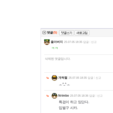
댓글
(5)
|
울아버지
25.07.05 18:35
답글
신고
ㅋㅋ
삭제된 댓글입니다.
개썩렬
25.07.05 18:35
답글
신고
ㅗ^_^ㅗ
Nrimbo
25.07.05 18:36
답글
신고
특검이 하고 있단다.
입벌구 시캬.