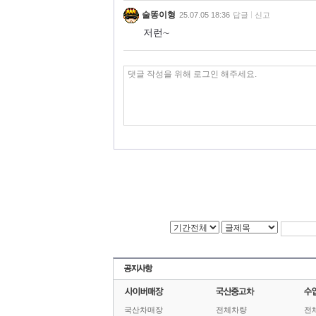
술똥이형
25.07.05 18:36
답글
신고
저런∼
국산차매장
전체차량
전