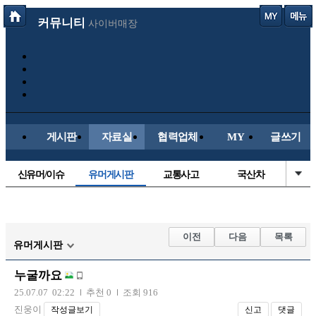
커뮤니티
사이버매장
게시판
자료실
협력업체
MY
글쓰기
신유머/이슈
유머게시판
교통사고
국산차
수입차
내차사진
직찍/특종
자동차사진
후방주의방
레이싱모델
자유사진
군사/무기
이전
다음
목록
유머게시판
트럭/버스
항공/해운/철도
올드카/추억
오토바이
누굴까요
장착시공사진
25.07.07 02:22
추천 0
조회 916
진웅이
작성글보기
신고
댓글