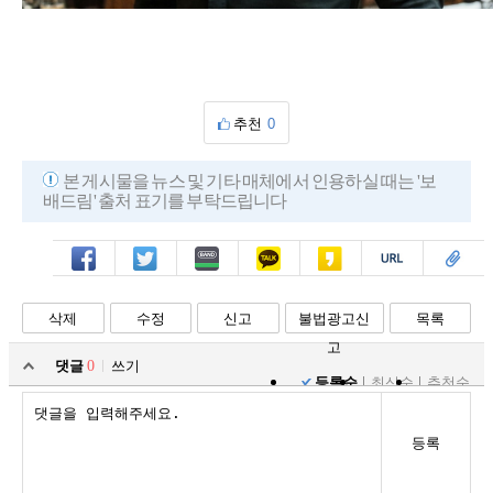
추천
0
본 게시물을 뉴스 및 기타 매체에서 인용하실 때는 '보
배드림' 출처 표기를 부탁드립니다
페북
트윗
밴드
카톡
카스
복사
스크랩
삭제
수정
신고
불법광고신
목록
고
댓글
0
쓰기
등록순
최신순
추천순
등록