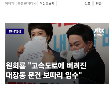
이덕화나를한번쳐다봐
작성글보기
신고
댓글