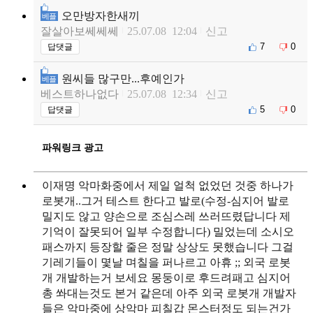
오만방자한새끼
베플
잘살아보쎄쎄쎄
25.07.08 12:04
신고
7
0
답댓글
원씨들 많구만...후예인가
베플
베스트하나없다
25.07.08 12:34
신고
5
0
답댓글
파워링크 광고
이재명 악마화중에서 제일 얼척 없었던 것중 하나가
로봇개..그거 테스트 한다고 발로(수정-심지어 발로
밀지도 않고 양손으로 조심스레 쓰러뜨렸답니다 제
기억이 잘못되어 일부 수정합니다) 밀었는데 소시오
패스까지 등장할 줄은 정말 상상도 못했습니다 그걸
기레기들이 몇날 며칠을 퍼나르고 아휴 ;; 외국 로봇
개 개발하는거 보세요 몽둥이로 후드려패고 심지어
총 쏴대는것도 본거 같은데 아주 외국 로봇개 개발자
들은 악마중에 상악마 피칠갑 몬스터정도 되는건가