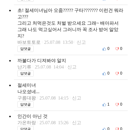
초! 절세미녀님아 오줌????? 구타??????? 이런건 뭐라
고???
그리고 처먹은것도 처벌 받으세요 그래~ 배아파서
그래 나도 먹고싶어서 그러니까 꼭 조사 받어 알았
지?
바보토토로
25.07.08 13:50
신고
0
0
답댓글
까불다가 디져봐야 알지
난기류
25.07.08 14:04
신고
0
0
답댓글
절세미녀
나오셨네...
구름대왕
25.07.08 14:15
신고
1
0
답댓글
인간이 아닌 것
가온하랑
25.07.08 15:26
신고
0
0
답댓글