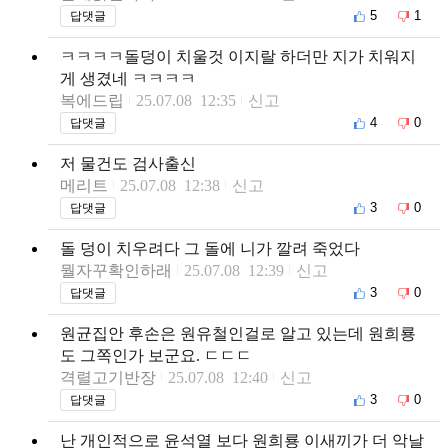
5
1
답댓글
ㅋㅋㅋㅋ돌덩이 치울것 이지랄 하더만 지가 치워지
게 생겼네 ㅋㅋㅋㅋ
복에드립
25.07.08 12:35
신고
4
0
답댓글
저 물건도 검사출신
메리트
25.07.08 12:38
신고
3
0
답댓글
돌 덩이 치우려다 그 돌에 니가 깔려 죽었다
뭘자꾸확인하래
25.07.08 12:39
신고
3
0
답댓글
원균집안 후손은 원유철인걸로 알고 있는데 원희룡
도 그쪽인가 보군요. ㄷㄷㄷ
격렬고기반장
25.07.08 12:40
신고
3
0
답댓글
난 개인적으로 윤석열 보다 원희룡 이새끼가 더 악날