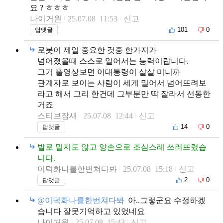
요 ? ㅎㅎㅎ
나이거원
25.07.08 11:53
신고
101
0
답댓글
로봇이 제일 중요한 것중 한가지가
넘어졌을때 스스로 일어서는 능력이랍니다.
그거 풀영상보면 이대통령이 살살 미니까
관계자로 보이는 사람이 세게 밀어서 넘어뜨려보
라고 해서 그리 한건데 그부분만 딱 잘라서 선동한
거죠
스티브잡새
25.07.08 12:44
신고
14
0
답댓글
발로 밀지도 않고 양손으로 조심스레 쓰러뜨렸습
니다.
이덕화나를한번쳐다봐
25.07.08 15:18
신고
2
0
답댓글
@이덕화나를한번쳐다봐
아..그렇군요 수정하겠
습니다 잘못기억하고 있었네요
나이거원
25.07.08 15:43
신고