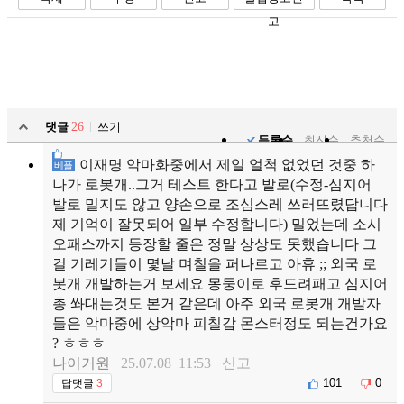
고
댓글
26
쓰기
등록순
최신순
추천순
이재명 악마화중에서 제일 얼척 없었던 것중 하
베플
나가 로봇개..그거 테스트 한다고 발로(수정-심지어
발로 밀지도 않고 양손으로 조심스레 쓰러뜨렸답니다
제 기억이 잘못되어 일부 수정합니다) 밀었는데 소시
오패스까지 등장할 줄은 정말 상상도 못했습니다 그
걸 기레기들이 몇날 며칠을 퍼나르고 아휴 ;; 외국 로
봇개 개발하는거 보세요 몽둥이로 후드려패고 심지어
총 쏴대는것도 본거 같은데 아주 외국 로봇개 개발자
들은 악마중에 상악마 피칠갑 몬스터정도 되는건가요
? ㅎㅎㅎ
나이거원
25.07.08 11:53
신고
101
0
답댓글
3