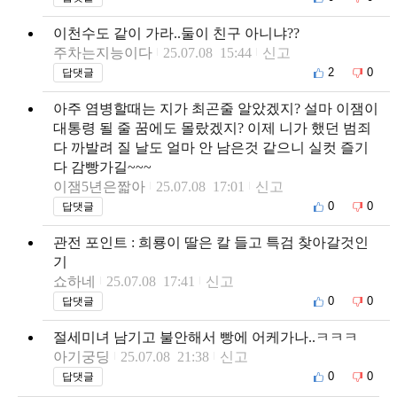
이천수도 같이 가라..둘이 친구 아니냐??
주차는지능이다
25.07.08 15:44
신고
2
0
답댓글
아주 염병할때는 지가 최곤줄 알았겠지? 설마 이잼이
대통령 될 줄 꿈에도 몰랐겠지? 이제 니가 했던 범죄
다 까발려 질 날도 얼마 안 남은것 같으니 실컷 즐기
다 감빵가길~~~
이잼5년은짧아
25.07.08 17:01
신고
0
0
답댓글
관전 포인트 : 희룡이 딸은 칼 들고 특검 찾아갈것인
기
쇼하네
25.07.08 17:41
신고
0
0
답댓글
절세미녀 남기고 불안해서 빵에 어케가나..ㅋㅋㅋ
아기궁딩
25.07.08 21:38
신고
0
0
답댓글