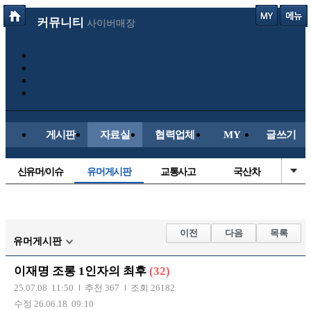
커뮤니티
사이버매장
게시판
자료실
협력업체
MY
글쓰기
신유머/이슈
유머게시판
교통사고
국산차
수입차
내차사진
직찍/특종
자동차사진
후방주의방
레이싱모델
자유사진
군사/무기
이전
다음
목록
유머게시판
트럭/버스
항공/해운/철도
올드카/추억
오토바이
이재명 조롱 1인자의 최후
(32)
장착시공사진
25.07.08 11:50
추천 367
조회 26182
수정 26.06.18 09:10