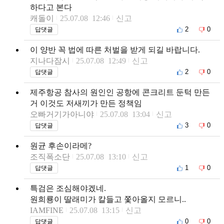
하다고 본다
캐돌이
25.07.08 12:46
신고
2
0
답댓글
이 양반 꼭 법에 따른 처벌을 받게 되길 바랍니다.
지나다잠시
25.07.08 12:49
신고
2
0
답댓글
제주항공 참사의 원인인 공항에 콘크리트 둔턱 만든
거 이것도 저새끼가 만든 정책임
오빠거기가아니야
25.07.08 13:04
신고
3
0
답댓글
원균 후손이라메?
조직폭소단
25.07.08 13:10
신고
1
0
답댓글
특검은 조심해야겠네.
원희룡이 딸래미가 칼들고 쫓아올지 모르니..
IAMFINE
25.07.08 13:15
신고
0
0
답댓글