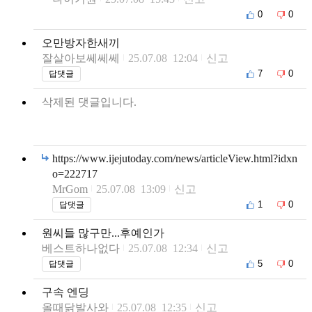
0
0
오만방자한새끼
잘살아보쎄쎄쎄
25.07.08 12:04
신고
7
0
답댓글
삭제된 댓글입니다.
https://www.ijejutoday.com/news/articleView.html?idxn
o=222717
MrGom
25.07.08 13:09
신고
1
0
답댓글
원씨들 많구만...후예인가
베스트하나없다
25.07.08 12:34
신고
5
0
답댓글
구속 엔딩
올때닭발사와
25.07.08 12:35
신고