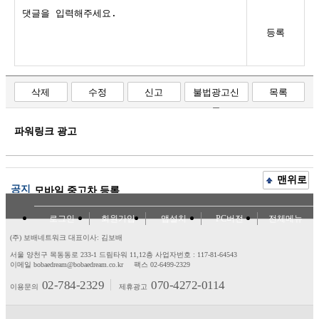
등록
삭제
수정
신고
불법광고신
목록
고
파워링크 광고
맨위로
공지
모바일 중고차 등록
로그인
회원가입
앱설치
PC버전
전체메뉴
(주) 보배네트워크 대표이사: 김보배
서울 양천구 목동동로 233-1 드림타워 11,12층
사업자번호 : 117-81-64543
이메일 bobaedream@bobaedream.co.kr
팩스 02-6499-2329
02-784-2329
070-4272-0114
이용문의
제휴광고