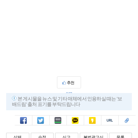
추천
367
본 게시물을 뉴스 및 기타 매체에서 인용하실 때는 '보
배드림' 출처 표기를 부탁드립니다
페북
트윗
밴드
카톡
카스
복사
스크랩
삭제
수정
신고
불법광고신
목록