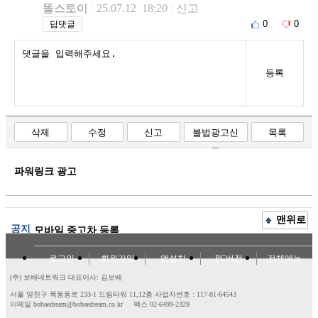
똘스토이
25.07.12 18:20
신고
0
0
답댓글
등록
삭제
수정
신고
불법광고신
목록
고
파워링크 광고
맨위로
공지
모바일 중고차 등록
로그인
회원가입
앱설치
PC버전
전체메뉴
(주) 보배네트워크 대표이사: 김보배
서울 양천구 목동동로 233-1 드림타워 11,12층
사업자번호 : 117-81-64543
이메일 bobaedream@bobaedream.co.kr
팩스 02-6499-2329