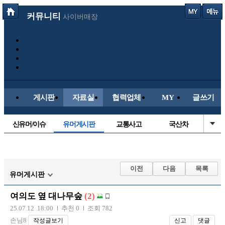
커뮤니티
사이버매장
게시판
자료실
협력업체
MY
글쓰기
신유머/이슈
유머게시판
교통사고
국산차
수입차
내차사진
직찍/특종
자동차사진
후방주의방
레이싱모델
자유사진
군사/무기
이전
다음
목록
유머게시판
트럭/버스
항공/해운/철도
올드카/추억
오토바이
여의도 옆 대나무숲
(2)
장착시공사진
25.07.12 18:00
추천 0
조회 782
손님8
작성글보기
신고
댓글