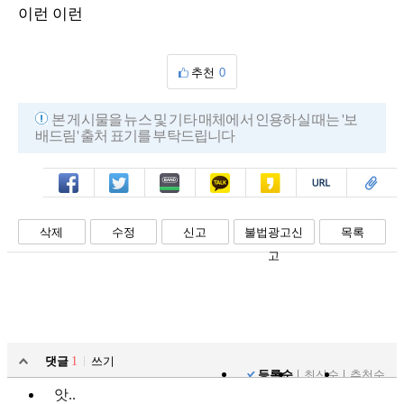
이런 이런
추천
0
본 게시물을 뉴스 및 기타 매체에서 인용하실 때는 '보
배드림' 출처 표기를 부탁드립니다
페북
트윗
밴드
카톡
카스
복사
스크랩
삭제
수정
신고
불법광고신
목록
고
댓글
1
쓰기
등록순
최신순
추천순
앗..