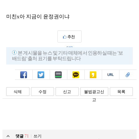
미친x아 지금이 윤정권이냐
추천
527
본 게시물을 뉴스 및 기타 매체에서 인용하실 때는 '보
배드림' 출처 표기를 부탁드립니다
페북
트윗
밴드
카톡
카스
복사
스크랩
삭제
수정
신고
불법광고신
목록
고
댓글
71
쓰기