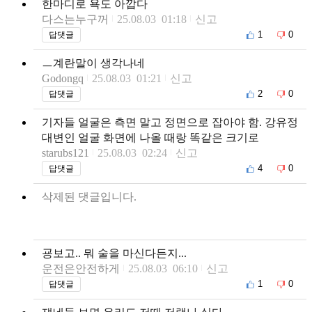
한마디로 욕도 아깝다
다스는누구꺼
25.08.03 01:18
신고
1
0
답댓글
ㅡ계란말이 생각나네
Godongq
25.08.03 01:21
신고
2
0
답댓글
기자들 얼굴은 측면 말고 정면으로 잡아야 함. 강유정
대변인 얼굴 화면에 나올 때랑 똑같은 크기로
starubs121
25.08.03 02:24
신고
4
0
답댓글
삭제된 댓글입니다.
굥보고.. 뭐 술을 마신다든지...
운전은안전하게
25.08.03 06:10
신고
1
0
답댓글