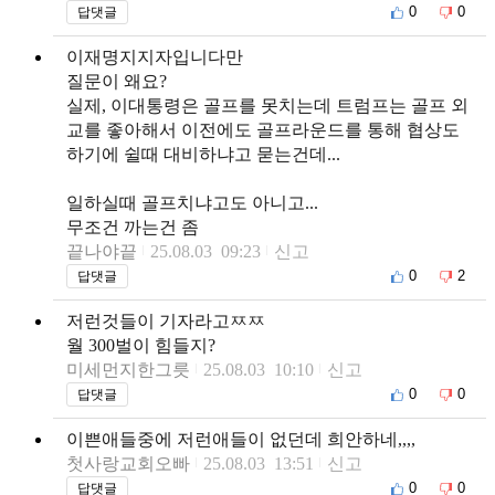
0
0
답댓글
이재명지지자입니다만
질문이 왜요?
실제, 이대통령은 골프를 못치는데 트럼프는 골프 외
교를 좋아해서 이전에도 골프라운드를 통해 협상도
하기에 쉴때 대비하냐고 묻는건데...
일하실때 골프치냐고도 아니고...
무조건 까는건 좀
끝나야끝
25.08.03 09:23
신고
0
2
답댓글
저런것들이 기자라고ㅉㅉ
월 300벌이 힘들지?
미세먼지한그릇
25.08.03 10:10
신고
0
0
답댓글
이쁜애들중에 저런애들이 없던데 희안하네,,,,
첫사랑교회오빠
25.08.03 13:51
신고
0
0
답댓글