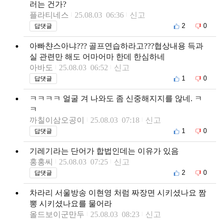
러는 건가?
플라티네스
25.08.03 06:36
신고
2
0
답댓글
아빠챤스아냐??? 골프연습하라고???협상내용 득과
실 관련만 해도 어마어마 한데 한심하네
아바도
25.08.03 06:52
신고
1
0
답댓글
ㅋㅋㅋㅋ 얼굴 겨 나와도 좀 신중해지지를 않네. ㅋ
ㅋ
까칠이삼오공이
25.08.03 07:18
신고
1
0
답댓글
기레기라는 단어가 합법인데는 이유가 있음
홍홍씨
25.08.03 07:25
신고
2
0
답댓글
차라리 서울방송 이현영 처럼 짜장면 시키셨나요 짬
뽕 시키셨나요를 물어라
올드보이군만두
25.08.03 08:23
신고