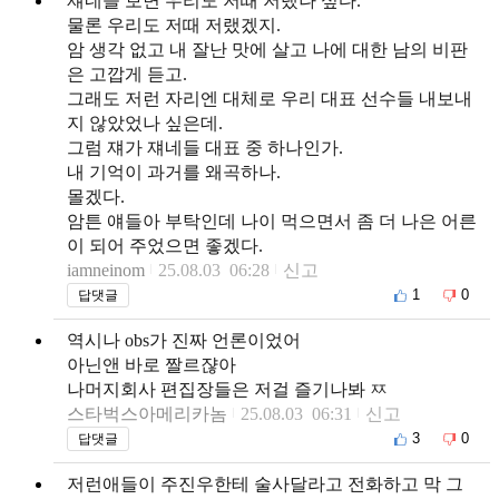
쟤네들 보면 우리도 저때 저랬나 싶다.
물론 우리도 저때 저랬겠지.
암 생각 없고 내 잘난 맛에 살고 나에 대한 남의 비판
은 고깝게 듣고.
그래도 저런 자리엔 대체로 우리 대표 선수들 내보내
지 않았었나 싶은데.
그럼 쟤가 쟤네들 대표 중 하나인가.
내 기억이 과거를 왜곡하나.
몰겠다.
암튼 얘들아 부탁인데 나이 먹으면서 좀 더 나은 어른
이 되어 주었으면 좋겠다.
iamneinom
25.08.03 06:28
신고
1
0
답댓글
역시나 obs가 진짜 언론이었어
아닌앤 바로 짤르쟎아
나머지회사 편집장들은 저걸 즐기나봐 ㅉ
스타벅스아메리카놈
25.08.03 06:31
신고
3
0
답댓글
저런애들이 주진우한테 술사달라고 전화하고 막 그