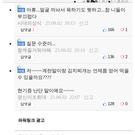
등록순
최신순
추천순
아휴...얼굴 까놔서 욕하기도 뭣하고...참 니들이
베플
부끄럽다
시대의상식
25.08.02 20:15
신고
166
1
답댓글
2
질문 수준이...
베플
함께즐거워야해
25.08.02 20:16
신고
136
2
답댓글
저~~~~계란말이랑 김치찌개는 언제쯤 얻어 먹을
베플
수 있을까요????
현기증 난단 말이예요~~~~
명신이조희대
25.08.02 22:07
신고
128
0
답댓글
파워링크 광고