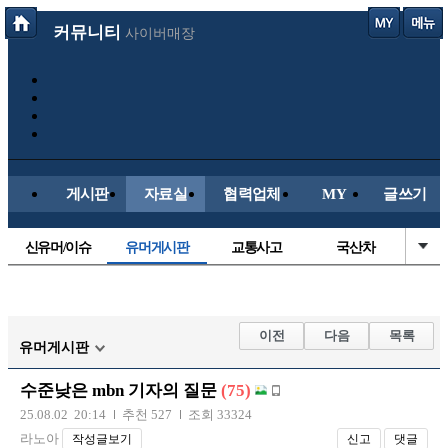
커뮤니티
사이버매장
게시판
자료실
협력업체
MY
글쓰기
신유머/이슈
유머게시판
교통사고
국산차
수입차
내차사진
직찍/특종
자동차사진
후방주의방
레이싱모델
자유사진
군사/무기
이전
다음
목록
유머게시판
트럭/버스
항공/해운/철도
올드카/추억
오토바이
수준낮은 mbn 기자의 질문
(75)
장착시공사진
25.08.02 20:14
추천 527
조회 33324
라노아
작성글보기
신고
댓글