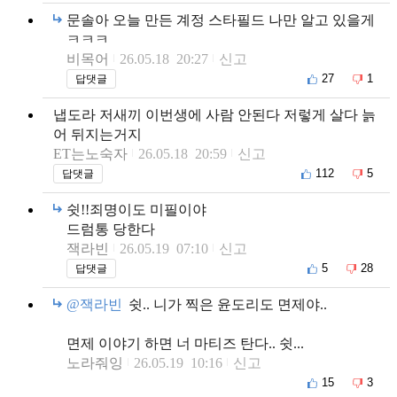
문솔아 오늘 만든 계정 스타필드 나만 알고 있을게
ㅋㅋㅋ
비목어
26.05.18 20:27
신고
27
1
답댓글
냅도라 저새끼 이번생에 사람 안된다 저렇게 살다 늙
어 뒤지는거지
ET는노숙자
26.05.18 20:59
신고
112
5
답댓글
쉿!!죄명이도 미필이야
드럼통 당한다
잭라빈
26.05.19 07:10
신고
5
28
답댓글
@잭라빈
쉿.. 니가 찍은 윤도리도 면제야..
면제 이야기 하면 너 마티즈 탄다.. 쉿...
노라줘잉
26.05.19 10:16
신고
15
3