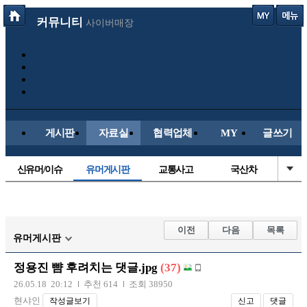
커뮤니티
사이버매장
게시판
자료실
협력업체
MY
글쓰기
신유머/이슈
유머게시판
교통사고
국산차
수입차
내차사진
직찍/특종
자동차사진
후방주의방
레이싱모델
자유사진
군사/무기
이전
다음
목록
유머게시판
트럭/버스
항공/해운/철도
올드카/추억
오토바이
정용진 뺨 후려치는 댓글.jpg
(37)
장착시공사진
26.05.18 20:12
추천 614
조회 38950
현샤인
작성글보기
신고
댓글