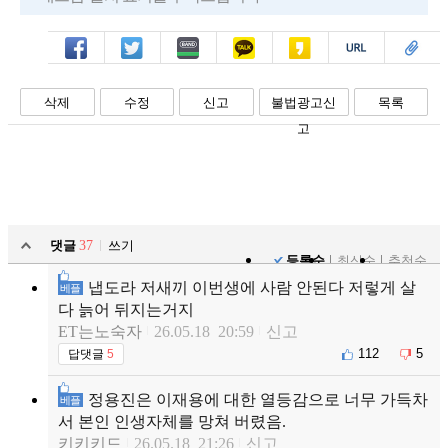
페북
트윗
밴드
카톡
카스
복사
스크랩
삭제
수정
신고
불법광고신
목록
고
댓글
37
쓰기
등록순
최신순
추천순
냅도라 저새끼 이번생에 사람 안된다 저렇게 살
베플
다 늙어 뒤지는거지
ET는노숙자
26.05.18 20:59
신고
112
5
답댓글
5
정용진은 이재용에 대한 열등감으로 너무 가득차
베플
서 본인 인생자체를 망쳐 버렸음.
키키키드
26.05.18 21:26
신고