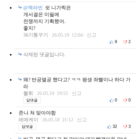
@잭라빈
쉿 니가찍은
개서결은 미필에
전쟁까지 기획했어.
좋지?
36기통꾸기
26.05.19 12:04
신고
9
2
삭제된 댓글입니다.
왜? 반공멸공 했다고? ㅋㅋ 평생 좌빨이나 하다 가
라
뿔휘
26.05.19 19:55
신고
0
0
답댓글
존나 쳐 맞아야함
레메케이
26.05.18 21:12
신고
32
3
답댓글