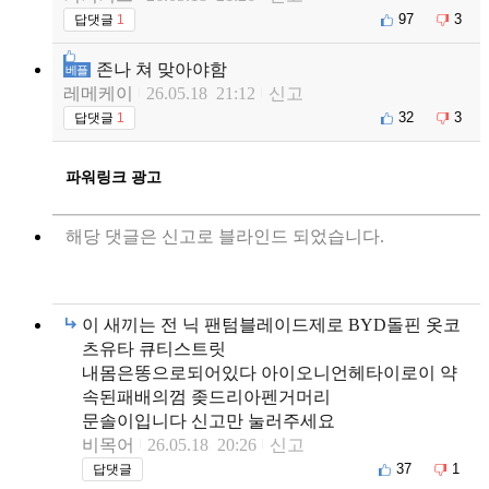
97
3
답댓글
1
존나 쳐 맞아야함
베플
레메케이
26.05.18 21:12
신고
32
3
답댓글
1
파워링크 광고
해당 댓글은 신고로 블라인드 되었습니다.
이 새끼는 전 닉 팬텀블레이드제로 BYD돌핀 옷코
츠유타 큐티스트릿
내몸은똥으로되어있다 아이오니언헤타이로이 약
속된패배의껌 좆드리아펜거머리
문솔이입니다 신고만 눌러주세요
비목어
26.05.18 20:26
신고
37
1
답댓글