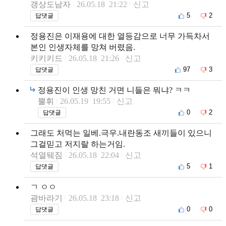
갱상도남자
26.05.18 21:22
신고
5
2
답댓글
정용진은 이재용에 대한 열등감으로 너무 가득차서
본인 인생자체를 망쳐 버렸음.
키키키드
26.05.18 21:26
신고
97
3
답댓글
정용진이 인생 망친 거면 니들은 뭐냐? ㅋㅋ
뿔휘
26.05.19 19:55
신고
0
2
답댓글
그래도 처먹는 일베.극우.내란동조 새끼들이 있으니
그걸믿고 저지랄 하는거임.
석열뒈짐
26.05.18 22:04
신고
5
1
답댓글
ㄱ ㅇㅇ
괌바라기
26.05.18 23:18
신고
0
0
답댓글