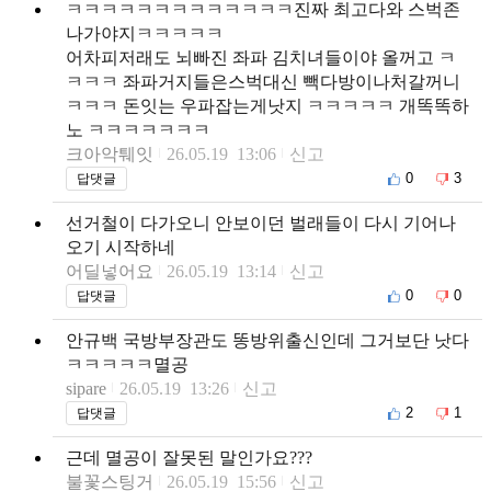
ㅋㅋㅋㅋㅋㅋㅋㅋㅋㅋㅋㅋㅋ진짜 최고다와 스벅존
나가야지ㅋㅋㅋㅋㅋ
어차피저래도 뇌빠진 좌파 김치녀들이야 올꺼고 ㅋ
ㅋㅋㅋ 좌파거지들은스벅대신 빽다방이나처갈꺼니
ㅋㅋㅋ 돈잇는 우파잡는게낫지 ㅋㅋㅋㅋㅋ 개똑똑하
노 ㅋㅋㅋㅋㅋㅋㅋ
크아악퉤잇
26.05.19 13:06
신고
0
3
답댓글
선거철이 다가오니 안보이던 벌래들이 다시 기어나
오기 시작하네
어딜넣어요
26.05.19 13:14
신고
0
0
답댓글
안규백 국방부장관도 똥방위출신인데 그거보단 낫다
ㅋㅋㅋㅋㅋ멸공
sipare
26.05.19 13:26
신고
2
1
답댓글
근데 멸공이 잘못된 말인가요???
불꽃스팅거
26.05.19 15:56
신고