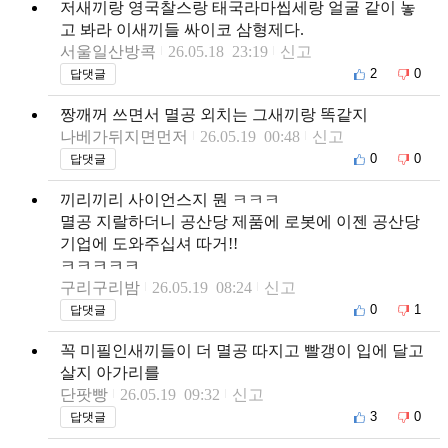
저새끼랑 영국찰스랑 태국라마씹세랑 얼굴 같이 놓
고 봐라 이새끼들 싸이코 삼형제다.
서울일산방콕
26.05.18 23:19
신고
2
0
답댓글
짱깨꺼 쓰면서 멸공 외치는 그새끼랑 똑같지
나베가뒤지면먼저
26.05.19 00:48
신고
0
0
답댓글
끼리끼리 사이언스지 뭔 ㅋㅋㅋ
멸공 지랄하더니 공산당 제품에 로봇에 이젠 공산당
기업에 도와주십셔 따거!!
ㅋㅋㅋㅋㅋ
구리구리밤
26.05.19 08:24
신고
0
1
답댓글
꼭 미필인새끼들이 더 멸공 따지고 빨갱이 입에 달고
살지 아가리를
단팟빵
26.05.19 09:32
신고
3
0
답댓글