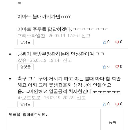
ㅋ
이마트 불매까지가면?????
이마트 주주들 답답하겠다.ㅋㅋㅋㅋㅋㅋㅋㅋ
프리스타일찬
26.05.19 17:26
신고
0
0
답댓글
방위가 국방부장관하는데 먼상관이여 ㅋㅋ
갔슈
26.05.19 19:14
신고
0
0
답댓글
축구 그 누구야 거시기 하고 야는 볼때 마다 참 희안
해요 어찌 그리 못생겼을까 생각밖에 안들어요
음......미안해요 얼굴공격 치사한건데 ㅠㅠㅠㅠㅠㅠ
바보토토로
26.05.19 20:22
신고
0
0
답댓글
등록