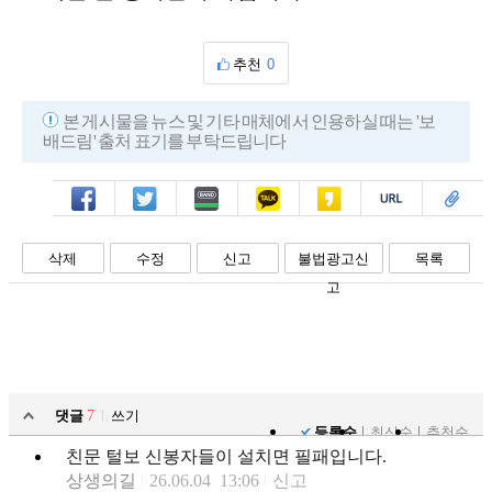
추천
0
본 게시물을 뉴스 및 기타 매체에서 인용하실 때는 '보
배드림' 출처 표기를 부탁드립니다
페북
트윗
밴드
카톡
카스
복사
스크랩
삭제
수정
신고
불법광고신
목록
고
댓글
7
쓰기
등록순
최신순
추천순
친문 털보 신봉자들이 설치면 필패입니다.
상생의길
26.06.04 13:06
신고