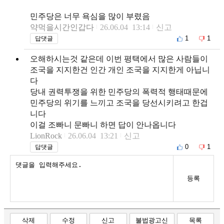
민주당은 너무 욕심을 많이 부렸음
약먹을시간인갑다
26.06.04 13:14
신고
1
1
답댓글
오해하시는것 같은데 이번 평택에서 많은 사람들이
조국을 지지한건 인간 개인 조국을 지지한게 아닙니
다
당내 권력투쟁을 위한 민주당의 폭력적 행태때문에
민주당의 위기를 느끼고 조국을 당선시키려고 한겁
니다
이걸 조빠니 문빠니 하면 답이 안나옵니다
LionRock
26.06.04 13:21
신고
0
1
답댓글
등록
삭제
수정
신고
불법광고신
목록