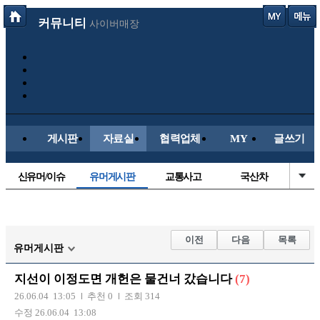
커뮤니티
사이버매장
게시판
자료실
협력업체
MY
글쓰기
신유머/이슈
유머게시판
교통사고
국산차
수입차
내차사진
직찍/특종
자동차사진
후방주의방
레이싱모델
자유사진
군사/무기
이전
다음
목록
유머게시판
트럭/버스
항공/해운/철도
올드카/추억
오토바이
지선이 이정도면 개헌은 물건너 갔습니다
(7)
장착시공사진
26.06.04 13:05
추천 0
조회 314
수정 26.06.04 13:08