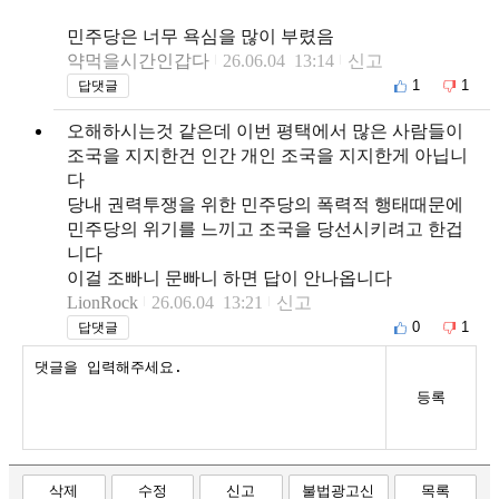
민주당은 너무 욕심을 많이 부렸음
약먹을시간인갑다
26.06.04 13:14
신고
1
1
답댓글
오해하시는것 같은데 이번 평택에서 많은 사람들이
조국을 지지한건 인간 개인 조국을 지지한게 아닙니
다
당내 권력투쟁을 위한 민주당의 폭력적 행태때문에
민주당의 위기를 느끼고 조국을 당선시키려고 한겁
니다
이걸 조빠니 문빠니 하면 답이 안나옵니다
LionRock
26.06.04 13:21
신고
0
1
답댓글
등록
삭제
수정
신고
불법광고신
목록