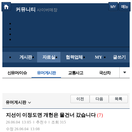
커뮤니티
사이버매장
게시판
자료실
협력업체
MY
글쓰기
신유머/이슈
유머게시판
교통사고
국산차
수입차
내차사진
직찍/특종
자동차사진
후방주의방
레이싱모델
자유사진
군사/무기
이전
다음
목록
유머게시판
트럭/버스
항공/해운/철도
올드카/추억
오토바이
지선이 이정도면 개헌은 물건너 갔습니다
(7)
장착시공사진
26.06.04 13:05
추천 0
조회 315
수정 26.06.04 13:08