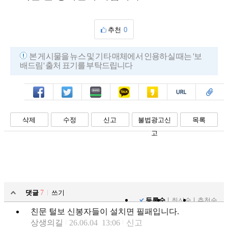
추천
0
본 게시물을 뉴스 및 기타 매체에서 인용하실 때는 '보
배드림' 출처 표기를 부탁드립니다
페북
트윗
밴드
카톡
카스
복사
스크랩
삭제
수정
신고
불법광고신
목록
고
댓글
7
쓰기
등록순
최신순
추천순
친문 털보 신봉자들이 설치면 필패입니다.
상생의길
26.06.04 13:06
신고