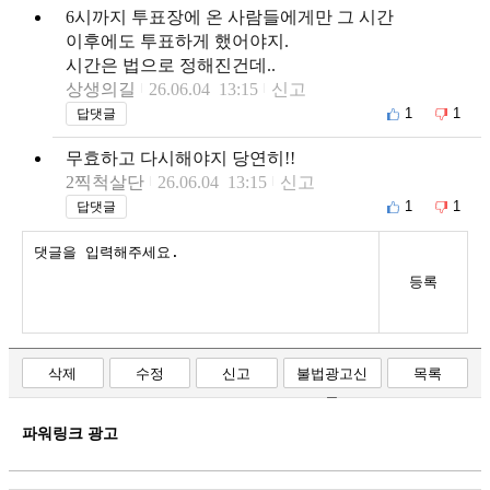
6시까지 투표장에 온 사람들에게만 그 시간
이후에도 투표하게 했어야지.
시간은 법으로 정해진건데..
상생의길
26.06.04 13:15
신고
1
1
답댓글
무효하고 다시해야지 당연히!!
2찍척살단
26.06.04 13:15
신고
1
1
답댓글
등록
삭제
수정
신고
불법광고신
목록
고
파워링크 광고