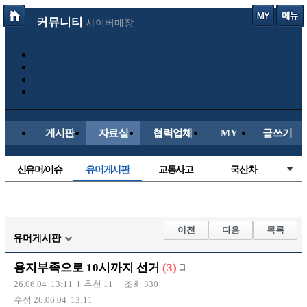
커뮤니티
사이버매장
게시판
자료실
협력업체
MY
글쓰기
신유머/이슈
유머게시판
교통사고
국산차
수입차
내차사진
직찍/특종
자동차사진
후방주의방
레이싱모델
자유사진
군사/무기
이전
다음
목록
유머게시판
트럭/버스
항공/해운/철도
올드카/추억
오토바이
용지부족으로 10시까지 선거
(3)
장착시공사진
26.06.04 13:11
추천 11
조회 330
수정 26.06.04 13:11