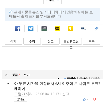
본 게시물을 뉴스 및 기타 매체에서 인용하실 때는 '보
배드림' 출처 표기를 부탁드립니다
페북
트윗
밴드
카톡
카스
복사
스크랩
삭제
수정
신고
불법광고신
목록
고
댓글
3
쓰기
등록순
최신순
추천순
아 투표 시간을 연장해서 6시 이후에 온 사람도 투표?
쎄하네
그럼끄지라
26.06.04 13:13
신고
2
1
답댓글