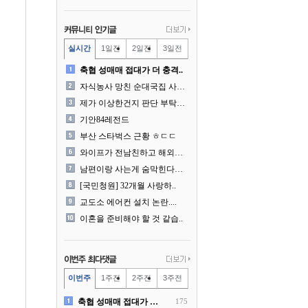
실시간
1일전
2일전
3일전
축협 성매매 접대가 더 충격..
자식농사 망친 순대국집 사장..
제가 이상한건지 판단 부탁드..
기안84레전드
부산 스타벅스 근황 ㅎㄷㄷ
와이프가 전남친하고 해외여행..
남편이랑 사는게 숨막힌다는 ..
[국민청원] 32개월 사랑하..
교도소 에어컨 설치 논란....
이혼을 준비해야 할 것 같습..
이번주
1주전
2주전
3주전
축협 성매매 접대가 더 충격..
175