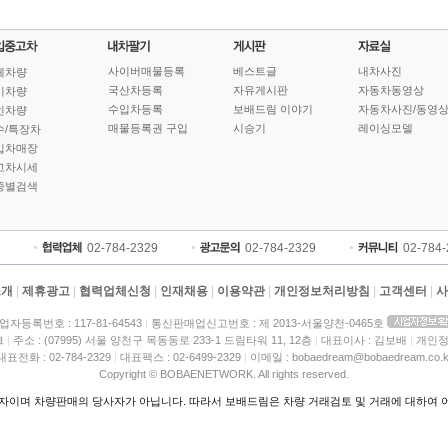
사이버매물등록
베스트글
내차사진
체차량
국산차등록
자유게시판
자동차동영상
기차량
수입차등록
보배드림 이야기
자동차사진/동영
인차량
매물등록권 구입
시승기
레이싱모델
수/특장차
입차매장
고차시세
종별검색
02-784-2329
02-784-2329
02-784
소개
|
제휴광고
|
협력업체신청
|
인재채용
|
이용약관
|
개인정보처리방침
|
고객센터
|
사
업자등록번호 : 117-81-64543
|
통신판매업신고번호 : 제 2013-서울양천-0465호
크
|
주소 : (07995) 서울 양천구 목동동로 233-1 드림타워 11, 12층
|
대표이사 : 김보배
|
개인정
대표전화 : 02-784-2329
|
대표팩스 : 02-6499-2329
|
이메일 : bobaedream@bobaedream.co.k
Copyright © BOBAENETWORK. All rights reserved.
이며 차량판매의 당사자가 아닙니다. 따라서 보배드림은 차량 거래검토 및 거래에 대하여 어