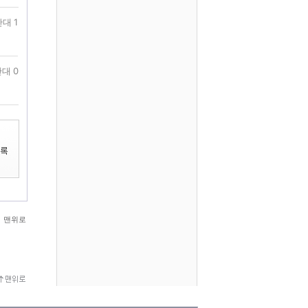
대 1
대 0
맨위로