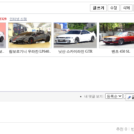
2329
인터넷 신청
..
람보르기니 우라칸 LP640..
닛산 스카이라인 GTR
벤츠 450 SL
|
내 댓글 보기
추천 0
반