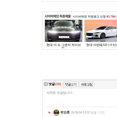
사이버매장 차량광고 신청
02-784-
현대 더 뉴 그랜저 하이브
현대 아반떼AD 1.6 터보
리..
댓글
(10)
|
삭제된 댓글입니다.
뽀잉훈
26.06.04 13:23
답글
신고