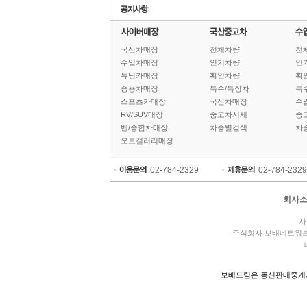
국산차매장
전체차량
전
수입차매장
인기차량
인
튜닝카매장
확인차량
확
승용차매장
특수/특장차
특
스포츠카매장
국산차매장
수
RV/SUV매장
중고차시세
중
밴/승합차매장
차종별검색
차
오토갤러리매장
02-784-2329
02-784-2329
회사
사
주식회사 보배네트워
보배드림은 통신판매중개자