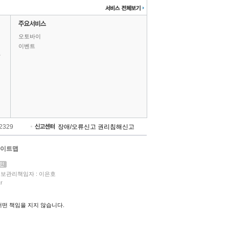
오토바이
이벤트
상
-2329
장애/오류신고
권리침해신고
이트맵
보관리책임자 : 이은호
r
떤 책임을 지지 않습니다.