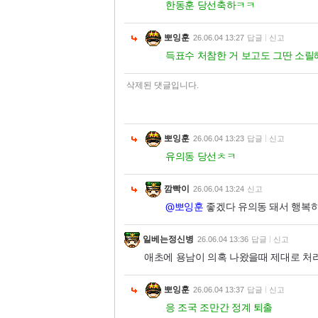
한동훈 당선축하ㅋㅋ
뽀잉훈
26.06.04 13:27
답글
신고
득표수 처참한 거 보고도 그딴 소릴
삭제된 댓글입니다.
뽀잉훈
26.06.04 13:23
답글
신고
유의동 당선ㅊㅋ
깜빡이
26.06.04 13:24
신고
@뽀잉훈
좋겠다 유의동 돼서 행복
일베는정신병
26.06.04 13:36
답글
신고
애초에 용남이 의혹 나왔을때 제대로 처
뽀잉훈
26.06.04 13:37
답글
신고
응 조국 조만간 정계 퇴출