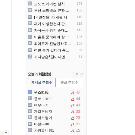
교도소 에어컨 설치 논란....
172
부산 스타벅스 근황 ㅎㄷㄷ
166
[국민청원] 32개월 사랑하..
119
제가 이상한건지 판단 부탁드..
118
자식농사 망친 순대국집 사장..
115
이혼을 준비해야 할 것 같습..
108
와이프가 전남친하고 해외여행..
106
여친 본가 갔다가 충격 먹은..
88
카니발은6천마다엔진점검을해야..
81
게시글 추천수
댓글 추천수
윈스9192
49
클로드코드
44
여우타기
43
개같은남자
33
클리프행어
23
마틸다88
21
사랑합니당1
15
고