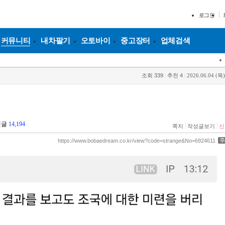
로그인
커뮤니티
내차팔기
오토바이
중고장터
업체검색
조회
339
|
추천
4
|
2026.06.04 (목)
댓글
14,194
|
|
쪽지
작성글보기
신
https://www.bobaedream.co.kr/view?code=strange&No=6924611