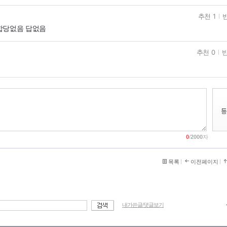
추천 1
반
합당없음 답없음
추천 0
반
0
/
2000
자
목록
이전페이지
내가쓴글/댓글보기