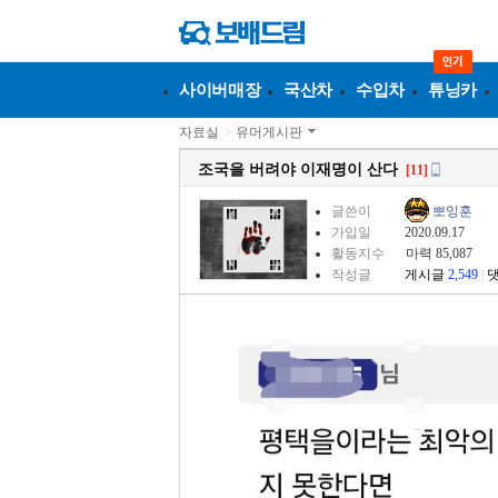
사이버매장
국산차
수입차
튜닝카
자료실
>
유머게시판
조국을 버려야 이재명이 산다
[11]
글쓴이
뽀잉훈
가입일
2020.09.17
활동지수
마력 85,087
작성글
게시글
2,549
|