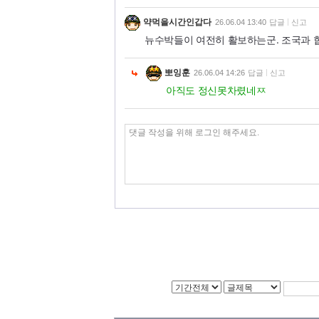
약먹을시간인갑다
26.06.04 13:40
답글
신고
뉴수박들이 여전히 활보하는군. 조국과 
뽀잉훈
26.06.04 14:26
답글
신고
아직도 정신못차렸네ㅉ