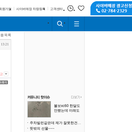
회원가입
사이버매장 차량등록
고객센터
목록
 13:21
고
볼보xc60 한달도
안됐는데 이래도
되나요?
주차빌런같은데 제가 잘못한건가요
뜻밖의 선물~~~