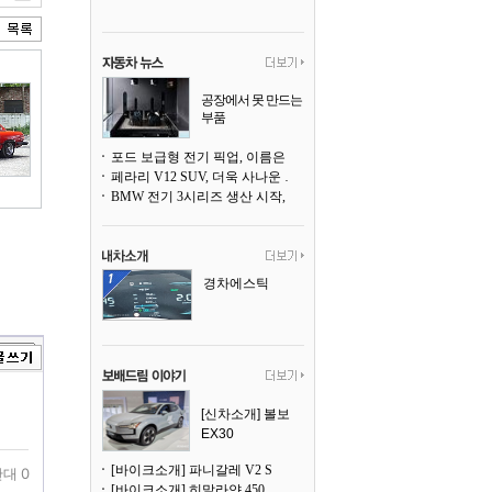
공장에서 못 만드는
부품
3D 프린팅으로 찍
어낸다
포드 보급형 전기 픽업, 이름은 `패덤`
페라리 V12 SUV, 더욱 사나운 얼굴로 돌아온다
BMW 전기 3시리즈 생산 시작, 뮌헨 공장은 전기차 전용으로 전환
경차에스틱
[신차소개] 볼보
EX30
[바이크소개] 파니갈레 V2 S
대 0
[바이크소개] 히말라얀 450