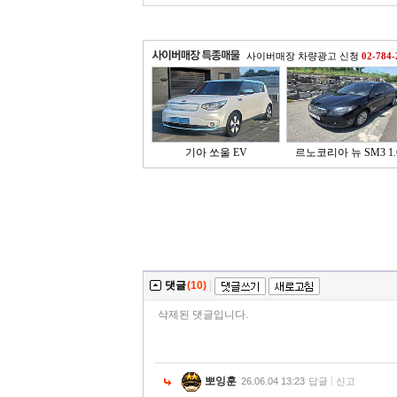
사이버매장 차량광고 신청
02-784-
기아 쏘울 EV
르노코리아 뉴 SM3 1.6
댓글
(10)
|
삭제된 댓글입니다.
뽀잉훈
26.06.04 13:23
답글
신고