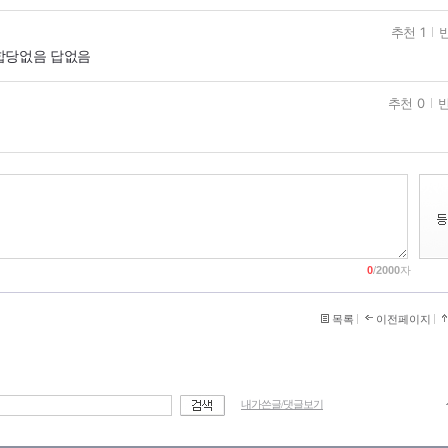
추천 1
반
합당없음 답없음
추천 0
반
0
/
2000
자
목록
이전페이지
내가쓴글/댓글보기