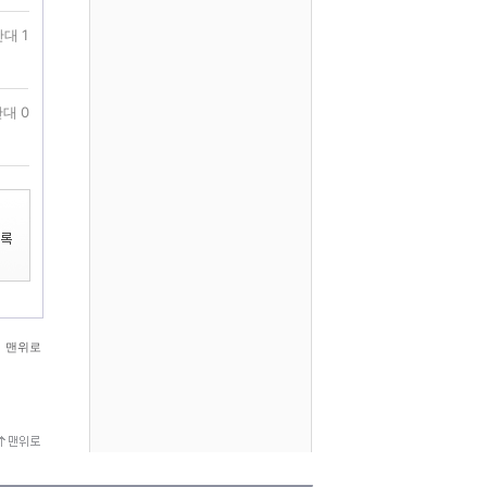
대 1
대 0
맨위로