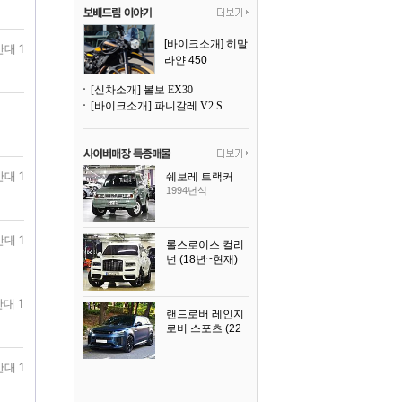
[바이크소개] 히말
반대 1
라얀 450
[신차소개] 볼보 EX30
[바이크소개] 파니갈레 V2 S
반대 1
쉐보레 트랙커
1994년식
반대 1
롤스로이스 컬리
넌 (18년~현재)
2023년식
대 1
랜드로버 레인지
로버 스포츠 (22
년~현재)
2025년식
반대 1