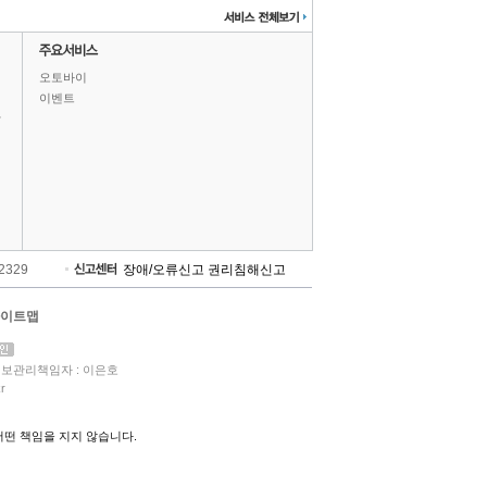
오토바이
이벤트
상
-2329
장애/오류신고
권리침해신고
이트맵
보관리책임자 : 이은호
r
떤 책임을 지지 않습니다.