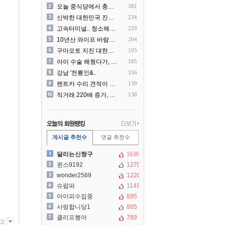
오늘 중식당에서 충격 목격담
381
신박한 대한민국 진상 근황
234
고속터미널.. 청소해주시는..
220
10년산 와이프 바람나서 이..
204
구마모토 지진 대한항공 생수..
195
아이 수술 해줬다가, 부모에..
185
강남 '천룡인&..
156
렌트카 수리 견적이 과한 것..
139
직거래 220배 증가, 공인..
138
게시글 추천수
댓글 추천수
달리는신짱구
1630
윈스9192
1270
wonder2569
1220
슈팝파
1149
아이피수집중
895
사랑합니당1
805
클리프행어
789
고