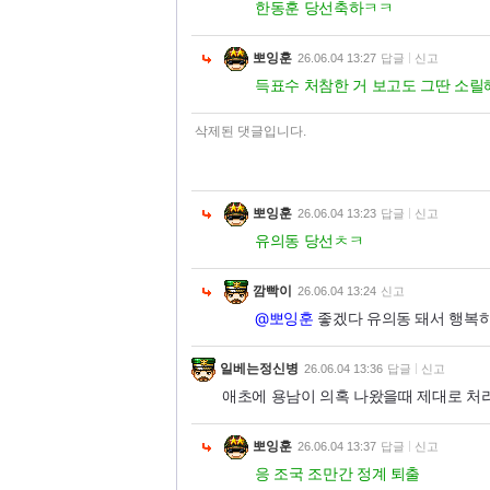
한동훈 당선축하ㅋㅋ
뽀잉훈
26.06.04 13:27
답글
신고
득표수 처참한 거 보고도 그딴 소릴
삭제된 댓글입니다.
뽀잉훈
26.06.04 13:23
답글
신고
유의동 당선ㅊㅋ
깜빡이
26.06.04 13:24
신고
@뽀잉훈
좋겠다 유의동 돼서 행복
일베는정신병
26.06.04 13:36
답글
신고
애초에 용남이 의혹 나왔을때 제대로 처
뽀잉훈
26.06.04 13:37
답글
신고
응 조국 조만간 정계 퇴출