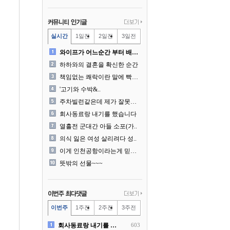
실시간
1일전
2일전
3일전
와이프가 어느순간 부터 배달..
하하와의 결혼을 확신한 순간
책임없는 쾌락이란 말에 빡친..
'고기와 수박&..
주차빌런같은데 제가 잘못한건..
회사동료랑 내기를 했습니다
열흘전 군대간 아들 소포(가..
의식 잃은 여성 살리려다 성..
이게 인천공항이라는게 믿겨지..
뜻밖의 선물~~~
이번주
1주전
2주전
3주전
회사동료랑 내기를 했습니다
603