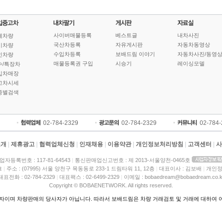
사이버매물등록
베스트글
내차사진
체차량
국산차등록
자유게시판
자동차동영상
기차량
수입차등록
보배드림 이야기
자동차사진/동영
인차량
매물등록권 구입
시승기
레이싱모델
수/특장차
입차매장
고차시세
종별검색
02-784-2329
02-784-2329
02-784
소개
|
제휴광고
|
협력업체신청
|
인재채용
|
이용약관
|
개인정보처리방침
|
고객센터
|
사
업자등록번호 : 117-81-64543
|
통신판매업신고번호 : 제 2013-서울양천-0465호
크
|
주소 : (07995) 서울 양천구 목동동로 233-1 드림타워 11, 12층
|
대표이사 : 김보배
|
개인정
대표전화 : 02-784-2329
|
대표팩스 : 02-6499-2329
|
이메일 : bobaedream@bobaedream.co.k
Copyright © BOBAENETWORK. All rights reserved.
이며 차량판매의 당사자가 아닙니다. 따라서 보배드림은 차량 거래검토 및 거래에 대하여 어