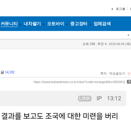
로그인
커뮤니티
내차팔기
오토바이
중고장터
업체검색
조회
338
|
추천
4
|
2026.06.04 (목)
댓글
14,192
|
|
쪽지
작성글보기
신
https://www.bobaedream.co.kr/view?code=strange&No=6924611