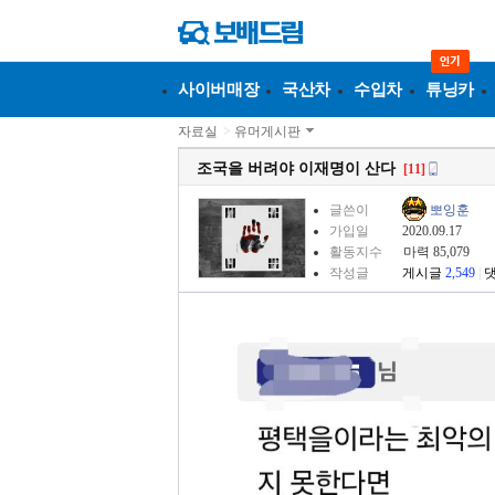
사이버매장
국산차
수입차
튜닝카
자료실
>
유머게시판
조국을 버려야 이재명이 산다
[11]
글쓴이
뽀잉훈
가입일
2020.09.17
활동지수
마력 85,079
작성글
게시글
2,549
|