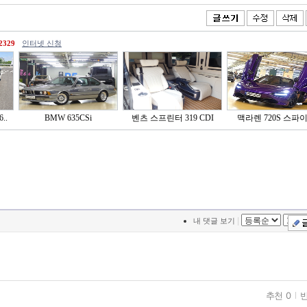
2329
인터넷 신청
..
BMW 635CSi
벤츠 스프린터 319 CDI
맥라렌 720S 스파
|
내 댓글 보기
추천 0
반