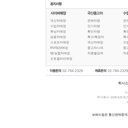
국산차매장
전체차량
전
수입차매장
인기차량
인
튜닝카매장
확인차량
확
승용차매장
특수/특장차
특
스포츠카매장
국산차매장
수
RV/SUV매장
중고차시세
중
밴/승합차매장
차종별검색
차
오토갤러리매장
02-784-2329
02-784-2329
회사
사
주식회사 보배네트워
보배드림은 통신판매중개자