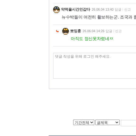
약먹을시간인갑다
26.06.04 13:40
답글
신고
뉴수박들이 여전히 활보하는군. 조국과 
뽀잉훈
26.06.04 14:26
답글
신고
아직도 정신못차렸네ㅉ