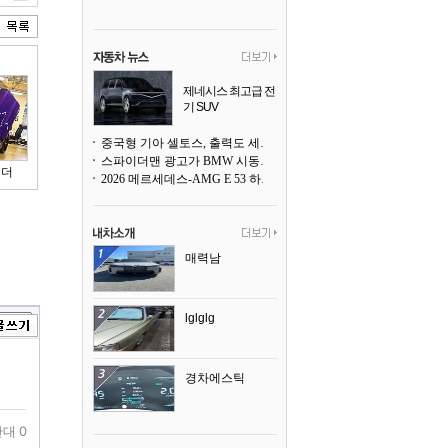
제네시스 최고급 전
기 SUV
곧 베일을 벗는다
중국형 기아 셀토스, 출력도 세지고 27인치 초대형 디스플레이까지
스파이더맨 광고가 BMW 시동화면을 점령하다, 오너들은 불만
이더
2026 메르세데스-AMG E 53 하이브리드 왜건 시승기
매력남
lglglg
경차에스틱
대 0