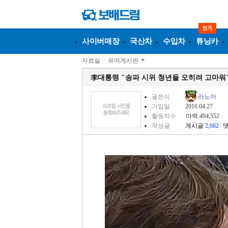
사이버매장
국산차
수입차
튜닝카
자료실
>
유머게시판
李대통령 "송파 시위 청년들 오히려 고마워
글쓴이
라노아
가입일
2016.04.27
활동지수
마력 494,552
작성글
게시글
2,682
|