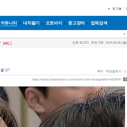
로그인
커뮤니티
내차팔기
오토바이
중고장터
업체검색
조회
32,371
|
추천
738
|
2026.06.08 (월)
"
[68]
댓글
227
|
|
쪽지
작성글보기
신
https://www.bobaedream.co.kr/view?code=strange&No=6928487