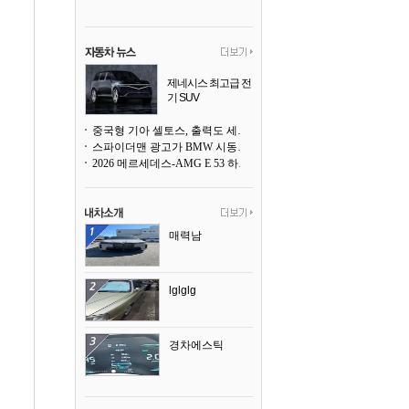
제네시스 최고급 전
기 SUV
곧 베일을 벗는다
중국형 기아 셀토스, 출력도 세지고 27인치 초대형 디스플레이까지
스파이더맨 광고가 BMW 시동화면을 점령하다, 오너들은 불만
2026 메르세데스-AMG E 53 하이브리드 왜건 시승기
매력남
lglglg
경차에스틱