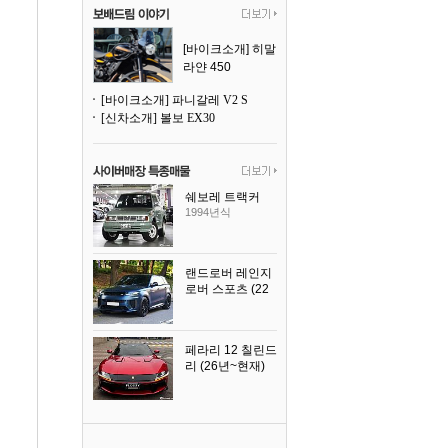
[바이크소개] 히말
라얀 450
[바이크소개] 파니갈레 V2 S
[신차소개] 볼보 EX30
쉐보레 트랙커
1994년식
랜드로버 레인지
로버 스포츠 (22
년~현재)
2025년식
페라리 12 칠린드
리 (26년~현재)
2025년식