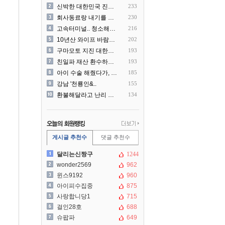
신박한 대한민국 진상 근황
233
회사동료랑 내기를 했습니다
230
고속터미널.. 청소해주시는..
216
10년산 와이프 바람나서 이..
202
구마모토 지진 대한항공 생수..
193
친일파 재산 환수하겠다!
193
아이 수술 해줬다가, 부모에..
185
강남 '천룡인&..
155
환불해달라고 난리 난 미국 ..
134
게시글 추천수
댓글 추천수
달리는신짱구
1244
wonder2569
962
윈스9192
960
아이피수집중
875
사랑합니당1
715
걸인28호
688
슈팝파
649