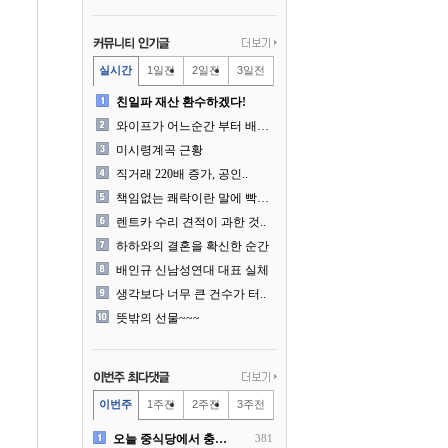
실시간
1일전
2일전
3일전
친일파 재산 환수하겠다!
와이프가 어느순간 부터 배달..
미시령계곡 근황
직거래 220배 증가, 공인..
책임없는 쾌락이란 말에 빡친..
렌트카 수리 견적이 과한 것..
하하와의 결혼을 확신한 순간
배인규 신남성연대 대표 실체
생각보다 너무 큰 건수가 터..
뜻밖의 선물~~~
이번주
1주전
2주전
3주전
오늘 중식당에서 충격 목격담
381