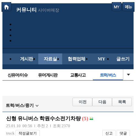
커뮤니티
사이버매장
게시판
자료실
협력업체
MY
글쓰기
신유머/이슈
유머게시판
교통사고
트럭/버스
국산차
수입차
내차사진
직찍/특종
자동차사진
후방주의방
레이싱모델
자유사진
이전
다음
목록
트럭/버스/중기
군사/무기
항공/해운/철도
올드카/추억
오토바이
신형 유니버스 학원수소전기차량
(5)
장착시공사진
25.01.10 00:56
추천 2
조회 2370
truck
작성글보기
신고
댓글