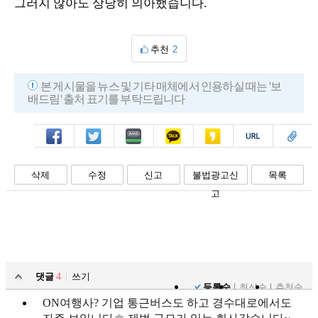
그러지 않아도 상당히 의아했습니다.
추천
2
본 게시물을 뉴스 및 기타 매체에서 인용하실 때는 '보
배드림' 출처 표기를 부탁드립니다
페북
트윗
밴드
카톡
카스
복사
스크랩
삭제
수정
신고
불법광고신
목록
고
댓글
4
쓰기
등록순
최신순
추천순
ON여행사? 기업 통근버스도 하고 경수대로에서도