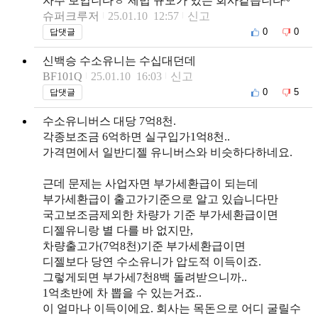
자주 보입니다ㅎ 제법 규모가 있는 회사같습니다~
슈퍼크루저
25.01.10 12:57
신고
0
0
답댓글
신백승 수소유니는 수십대던데
BF101Q
25.01.10 16:03
신고
0
5
답댓글
수소유니버스 대당 7억8천.
각종보조금 6억하면 실구입가1억8천..
가격면에서 일반디젤 유니버스와 비슷하다하네요.
근데 문제는 사업자면 부가세환급이 되는데
부가세환급이 출고가기준으로 알고 있습니다만
국고보조금제외한 차량가 기준 부가세환급이면
디젤유니랑 별 다를 바 없지만,
차량출고가(7억8천)기준 부가세환급이면
디젤보다 당연 수소유니가 압도적 이득이죠.
그렇게되면 부가세7천8백 돌려받으니까..
1억초반에 차 뽑을 수 있는거죠..
이 얼마나 이득이에요. 회사는 목돈으로 어디 굴릴수