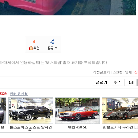
0
기타 매체에서 인용하실 때는 '보배드림' 출처 표기를 부탁드립니다
작성글보기
|
스크랩
|
인쇄
|
신
2329
인터넷 신청
이브
롤스로이스 고스트 알파인
벤츠 450 SL
람보르기니 우라칸 LP6
컬..