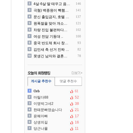
4살·6살 딸 태우고 음주운..
146
극혐) 백종원이 빽햄과 함께..
141
문신 출입금지, 호텔 헬스장..
137
원폭절을 맞아 개소리를 늘어..
121
차량 진입 불편하다고 도로 ..
102
여성 전담 기동대 ..
100
중국 반도체 회사 창신메모리..
93
김민새 측 선거 진짜 더럽게..
82
못생긴 남자와 결혼해서 후회..
78
게시글 추천수
댓글 추천수
Orb
61
마틸다88
52
이명박그네2
38
한때문빠였습니다
21
윤혜아빠
17
상생의길
16
당근나몰
11