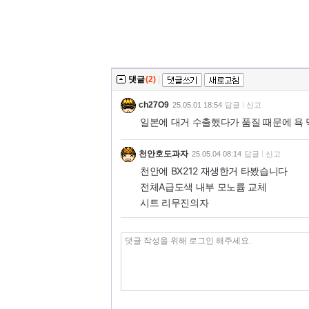
댓글
(2)
|
ch27O9
25.05.01 18:54
답글
신고
일본에 대거 수출했다가 품질 때문에 욕
천안호도과자
25.05.04 08:14
답글
신고
천안에 BX212 재생한거 타봤습니다
전체A급도색 내부 모노륨 교체
시트 리무진의자