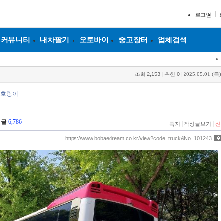
로그인
커뮤니티
내차팔기
오토바이
중고장터
업체검색
조회
2,153
|
추천
0
|
2025.05.01 (목)
안호랑이
댓글
6,786
|
|
쪽지
작성글보기
신
https://www.bobaedream.co.kr/view?code=truck&No=101243