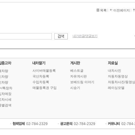
목록
이전페이지
내가쓴글/댓글보기
사이버매물등록
베스트글
내차사진
체차량
국산차등록
자유게시판
자동차동영상
기차량
수입차등록
보배드림 이야기
자동차사진/동영
인차량
매물등록권 구입
시승기
레이싱모델
수/특장차
입차매장
고차시세
종별검색
02-784-2329
02-784-2329
02-784