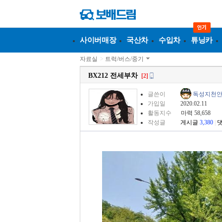
사이버매장
국산차
수입차
튜닝카
자료실
>
트럭/버스/중기
BX212 전세부차
[2]
글쓴이
독성지천
가입일
2020.02.11
활동지수
마력 58,658
작성글
게시글
3,380
|