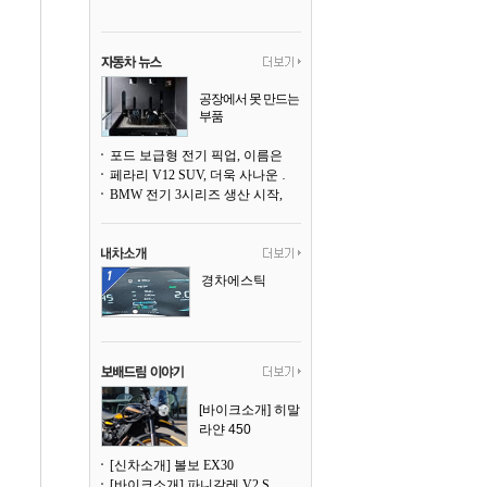
공장에서 못 만드는
부품
3D 프린팅으로 찍
어낸다
포드 보급형 전기 픽업, 이름은 `패덤`
페라리 V12 SUV, 더욱 사나운 얼굴로 돌아온다
BMW 전기 3시리즈 생산 시작, 뮌헨 공장은 전기차 전용으로 전환
경차에스틱
[바이크소개] 히말
라얀 450
[신차소개] 볼보 EX30
[바이크소개] 파니갈레 V2 S