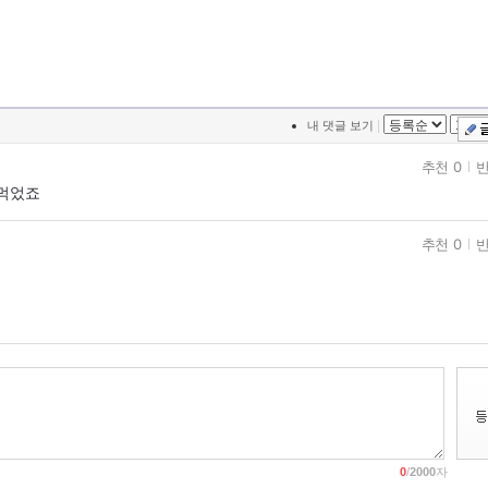
|
내 댓글 보기
추천 0
반
 먹었죠
추천 0
반
0
/
2000
자