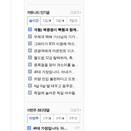
실시간
1일전
2일전
3일전
극혐) 백종원이 빽햄과 함께..
우체국 택배 기사님의 기가 ..
그래미가 BTS 이용해 먹으..
관광객에게 마운틴듀 11,0..
월드컵 32강 탈락하자, 축..
원폭절을 맞아 개소리를 늘어..
40대 가장입니다. 아내가 ..
차량 진입 불편하다고 도로 ..
4살·6살 딸 태우고 음주운..
독일에 놀러온 독일 여자들
이번주
1주전
2주전
3주전
40대 가장입니다. 아내가 ..
177