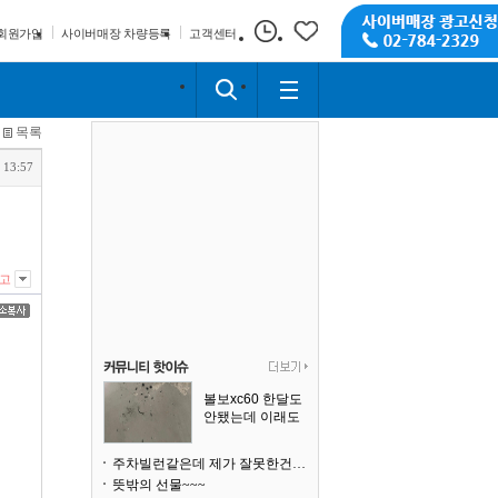
회원가입
사이버매장 차량등록
고객센터
목록
 13:57
고
볼보xc60 한달도
안됐는데 이래도
되나요?
주차빌런같은데 제가 잘못한건가요
뜻밖의 선물~~~