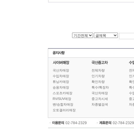
국산차매장
전체차량
전
수입차매장
인기차량
인
튜닝카매장
확인차량
확
승용차매장
특수/특장차
특
스포츠카매장
국산차매장
수
RV/SUV매장
중고차시세
중
밴/승합차매장
차종별검색
차
오토갤러리매장
02-784-2329
02-784-2329