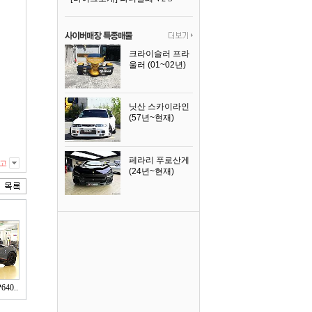
크라이슬러 프라
울러 (01~02년)
2002년식
닛산 스카이라인
(57년~현재)
1996년식
페라리 푸로산게
고
(24년~현재)
2024년식
40..