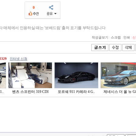
0
기타 매체에서 인용하실 때는 '보배드림' 출처 표기를 부탁드립니다
작성글보기
|
스크랩
|
인쇄
|
신
2329
인터넷 신청
..
벤츠 스프린터 319 CDI
포르쉐 911 카레라 4 G..
제네시스 더 올 뉴 G80