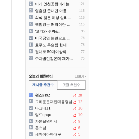
이게 인천공항이라는게 믿겨지..
121
열흘전 군대간 아들 소포(가..
118
의식 잃은 여성 살리려다 성..
116
책임없는 쾌락이란 말에 빡친..
115
'고기와 수박&..
95
미국공연 논란으로 지금 다시..
78
호주도 무슬림 한테 점령 당..
78
절대로 50대이상의 딜러를 ..
77
주차빌런같은데 제가 잘못한건..
75
게시글 추천수
댓글 추천수
윈스9192
28
그리운문재인대통령님
12
나그네11
10
림드qhqo
10
자본을넘어서
9
훈스남
6
세아이아빠대구
5