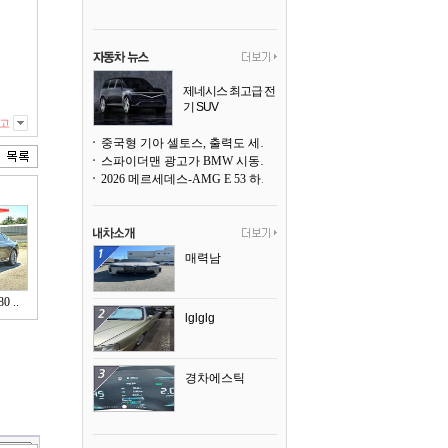
제네시스 최고급 전
기 SUV
곧 베일을 벗는다
고
중국형 기아 셀토스, 출력도 세지고 27인치 초대형 디스플레이까지
스파이더맨 광고가 BMW 시동화면을 점령하다, 오너들은 불만
2026 메르세데스-AMG E 53 하이브리드 왜건 시승기
매력남
 ..
lglglg
경차에스틱