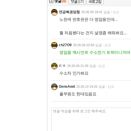
댓글
(4)
|
연금복권당첨
25.05.09 18:41
답글
신고
노란색 번호판은 다 영업용인데...
뭘 처음봤다는 건지 설명좀 해줘봐요...
ch27O9
25.05.09 20:58
답글
신고
영업용 엑시언트 수소전기 트럭이니까여
ㄷㅇ
25.05.09 21:39
답글
신고
수소차 인가봐요
GeneAwd
25.05.10 19:25
답글
신고
풀무원도 한대있음요