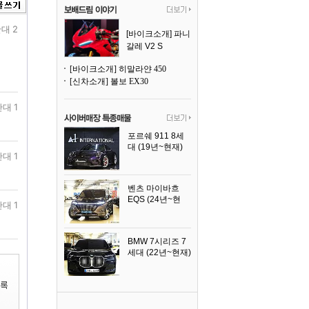
대 2
[바이크소개] 파니
갈레 V2 S
[바이크소개] 히말라얀 450
[신차소개] 볼보 EX30
대 1
포르쉐 911 8세
대 (19년~현재)
대 1
2026년식
벤츠 마이바흐
EQS (24년~현
대 1
재)
2024년식
BMW 7시리즈 7
세대 (22년~현재)
2025년식