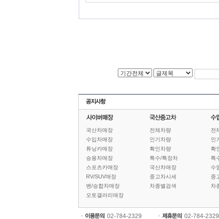
국산차매장
전체차량
전
수입차매장
인기차량
인
튜닝카매장
확인차량
확
승용차매장
특수/특장차
특
스포츠카매장
국산차매장
수
RV/SUV매장
중고차시세
중
밴/승합차매장
차종별검색
차
오토갤러리매장
02-784-2329
02-784-2329