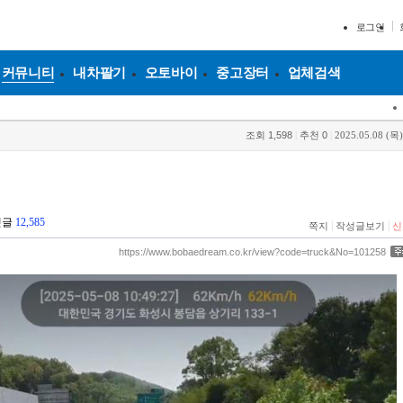
로그인
커뮤니티
내차팔기
오토바이
중고장터
업체검색
조회
1,598
|
추천
0
|
2025.05.08 (목)
댓글
12,585
|
|
쪽지
작성글보기
신
https://www.bobaedream.co.kr/view?code=truck&No=101258