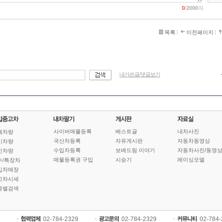
0
/
2000
자
목록
이전페이지
내가쓴글/댓글보기
사이버매물등록
베스트글
내차사진
체차량
국산차등록
자유게시판
자동차동영상
기차량
수입차등록
보배드림 이야기
자동차사진/동영
인차량
매물등록권 구입
시승기
레이싱모델
수/특장차
입차매장
고차시세
종별검색
02-784-2329
02-784-2329
02-784