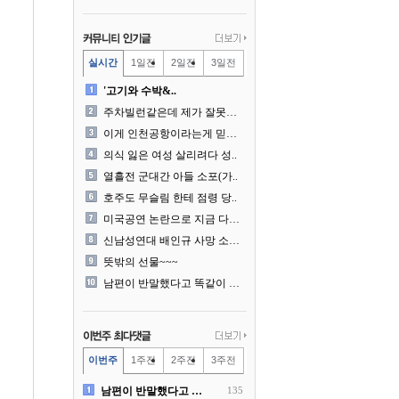
실시간
1일전
2일전
3일전
'고기와 수박&..
주차빌런같은데 제가 잘못한건..
이게 인천공항이라는게 믿겨지..
의식 잃은 여성 살리려다 성..
열흘전 군대간 아들 소포(가..
호주도 무슬림 한테 점령 당..
미국공연 논란으로 지금 다시..
신남성연대 배인규 사망 소식..
뜻밖의 선물~~~
남편이 반말했다고 똑같이 반..
이번주
1주전
2주전
3주전
남편이 반말했다고 똑같이 반..
135