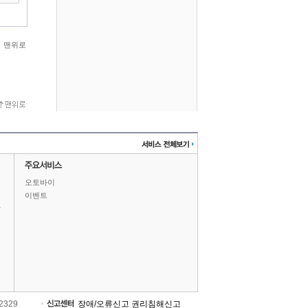
맨위로
오토바이
이벤트
상
-2329
장애/오류신고
권리침해신고