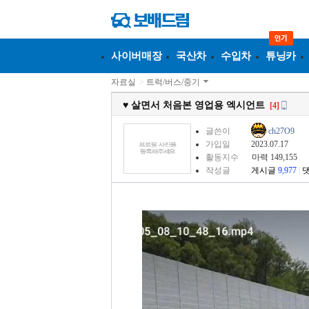
사이버매장
국산차
수입차
튜닝카
자료실
>
트럭/버스/중기
♥ 살면서 처음본 영업용 엑시언트
[4]
글쓴이
ch27O9
가입일
2023.07.17
활동지수
마력 149,155
작성글
게시글
9,977
|