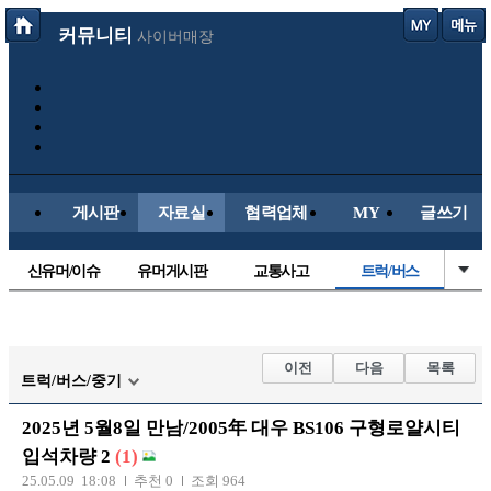
커뮤니티
사이버매장
게시판
자료실
협력업체
MY
글쓰기
신유머/이슈
유머게시판
교통사고
트럭/버스
국산차
수입차
내차사진
직찍/특종
자동차사진
후방주의방
레이싱모델
자유사진
이전
다음
목록
트럭/버스/중기
군사/무기
항공/해운/철도
올드카/추억
오토바이
2025년 5월8일 만남/2005年 대우 BS106 구형로얄시티
장착시공사진
입석차량 2
(1)
25.05.09 18:08
추천 0
조회 964