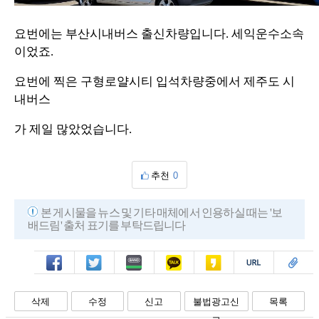
요번에는 부산시내버스 출신차량입니다. 세익운수소속
이었죠.
요번에 찍은 구형로얄시티 입석차량중에서 제주도 시
내버스
가 제일 많았었습니다.
추천
0
본 게시물을 뉴스 및 기타 매체에서 인용하실 때는 '보
배드림' 출처 표기를 부탁드립니다
페북
트윗
밴드
카톡
카스
복사
스크랩
삭제
수정
신고
불법광고신
목록