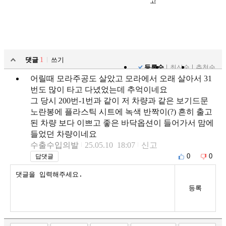
고
댓글
1
쓰기
등록순
최신순
추천순
어릴때 모라주공도 살았고 모라에서 오래 살아서 31
번도 많이 타고 다녔었는데 추억이네요
그 당시 200번-1번과 같이 저 차량과 같은 보기드문
노란봉에 플라스틱 시트에 녹색 반짝이(?) 흔히 출고
된 차량 보다 이쁘고 좋은 바닥옵션이 들어가서 맘에
들었던 차량이네요
수출수입의발
25.05.10 18:07
신고
0
0
답댓글
등록