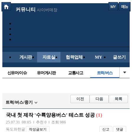
커뮤니티
사이버매장
게시판
자료실
협력업체
MY
글쓰기
신유머/이슈
유머게시판
교통사고
트럭/버스
국산차
수입차
내차사진
직찍/특종
자동차사진
후방주의방
레이싱모델
자유사진
이전
다음
목록
트럭/버스/중기
군사/무기
항공/해운/철도
올드카/추억
오토바이
국내 첫 제작 '수륙양용버스' 테스트 성공
(1)
장착시공사진
25.07.31 08:05
추천 0
조회 986
독도와한글
작성글보기
신고
댓글