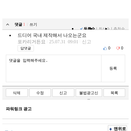
댓글
1
쓰기
등록순
최신순
추천순
드디어 국내 제작해서 나오는군요
포카리거든요
25.07.31 09:01
신고
0
0
답댓글
등록
삭제
수정
신고
불법광고신
목록
고
파워링크 광고
맨위로