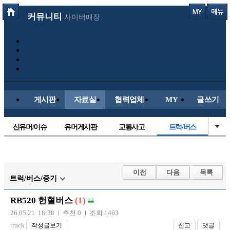
커뮤니티
사이버매장
게시판
자료실
협력업체
MY
글쓰기
신유머/이슈
유머게시판
교통사고
트럭/버스
국산차
수입차
내차사진
직찍/특종
자동차사진
후방주의방
레이싱모델
자유사진
이전
다음
목록
트럭/버스/중기
군사/무기
항공/해운/철도
올드카/추억
오토바이
RB520 헌혈버스
(1)
장착시공사진
26.05.21 18:38
추천 0
조회 1463
truck
작성글보기
신고
댓글