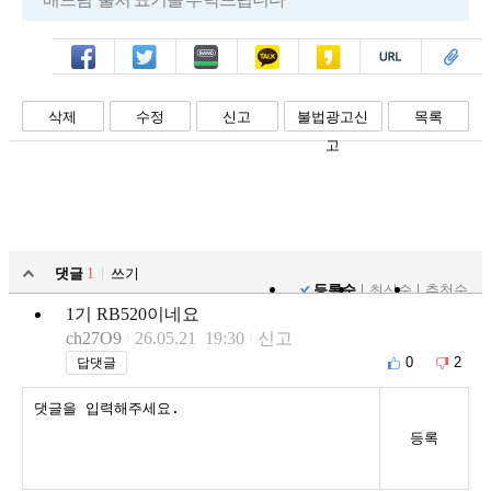
페북
트윗
밴드
카톡
카스
복사
스크랩
삭제
수정
신고
불법광고신
목록
고
댓글
1
쓰기
등록순
최신순
추천순
1기 RB520이네요
ch27O9
26.05.21 19:30
신고
0
2
답댓글
등록