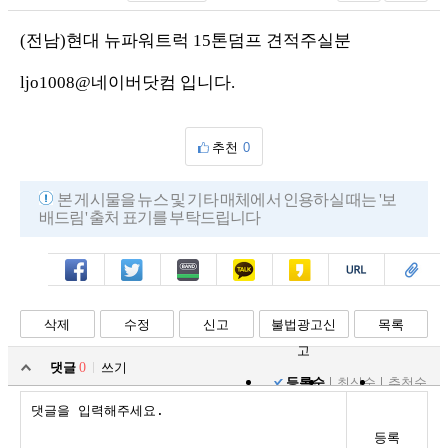
(전남)현대 뉴파워트럭 15톤덤프 견적주실분
ljo1008@네이버닷컴 입니다.
추천
0
본 게시물을 뉴스 및 기타 매체에서 인용하실 때는 '보
배드림' 출처 표기를 부탁드립니다
페북
트윗
밴드
카톡
카스
복사
스크랩
삭제
수정
신고
불법광고신
목록
고
댓글
0
쓰기
등록순
최신순
추천순
등록