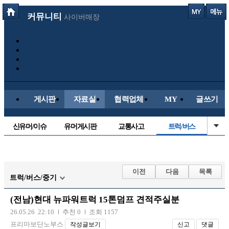
커뮤니티
사이버매장
게시판
자료실
협력업체
MY
글쓰기
신유머/이슈
유머게시판
교통사고
트럭/버스
국산차
수입차
내차사진
직찍/특종
자동차사진
후방주의방
레이싱모델
자유사진
이전
다음
목록
트럭/버스/중기
군사/무기
항공/해운/철도
올드카/추억
오토바이
(전남)현대 뉴파워트럭 15톤덤프 견적주실분
장착시공사진
26.05.26 22:10
추천 0
조회 1157
프리마보단노부스
작성글보기
신고
댓글