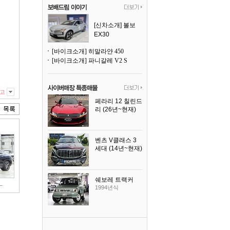
[신차소개] 볼보
EX30
[바이크소개] 히말라얀 450
[바이크소개] 파니갈레 V2 S
고
페라리 12 칠린드
리 (26년~현재)
2025년식
벤츠 V클래스 3
세대 (14년~현재)
2023년식
쉐보레 트랙커
.
1994년식