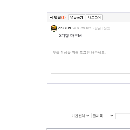
댓글
(1)
|
ch27O9
26.05.29 18:15
답글
신고
2기형 마루M