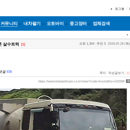
로그인
커뮤니티
내차팔기
오토바이
중고장터
업체검색
조회
1,304
|
추천
3
|
2026.05.28 (목)
16톤 살수트럭
[1]
댓글
656
|
|
쪽지
작성글보기
신
https://www.bobaedream.co.kr/view?code=truck&No=102098