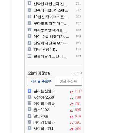
신박한 대한민국 진상 근황
231
고속터미널.. 청소해주시는..
212
10년산 와이프 바람나서 이..
202
구마모토 지진 대한항공 생수..
192
회사동료랑 내기를 했습니다
189
아이 수술 해줬다가, 부모에..
183
친일파 재산 환수하겠다!
164
강남 '천룡인&..
154
환불해달라고 난리 난 미국 ..
130
게시글 추천수
댓글 추천수
달리는신짱구
1017
wonder2569
788
아이피수집중
761
윈스9192
695
걸인28호
618
바이킹발할라
591
사랑합니당1
584