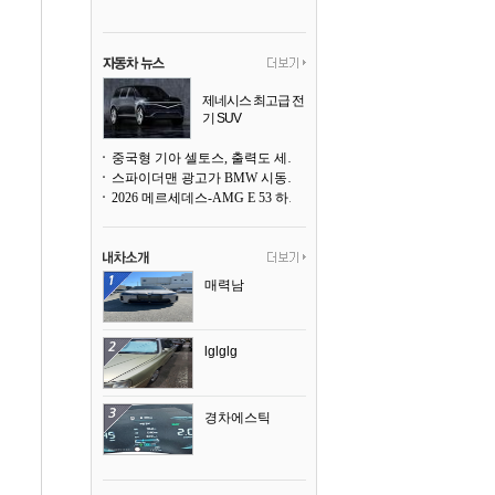
제네시스 최고급 전
기 SUV
곧 베일을 벗는다
중국형 기아 셀토스, 출력도 세지고 27인치 초대형 디스플레이까지
스파이더맨 광고가 BMW 시동화면을 점령하다, 오너들은 불만
2026 메르세데스-AMG E 53 하이브리드 왜건 시승기
매력남
lglglg
경차에스틱