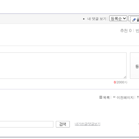
|
내 댓글 보기
추천 0
반
0
/
2000
자
목록
이전페이지
내가쓴글/댓글보기