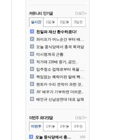
실시간
1일전
2일전
3일전
친일파 재산 환수하겠다!
와이프가 어느순간 부터 배달..
오늘 중식당에서 충격 목격담
미시령계곡 근황
직거래 220배 증가, 공인..
입주청소 업체로부터 욕을 먹..
책임없는 쾌락이란 말에 빡친..
렌트카 수리 견적이 과한 것..
AV 배우가 기부하면 더러운..
배인규 신남성연대 대표 실체
이번주
1주전
2주전
3주전
오늘 중식당에서 충격 목격담
368