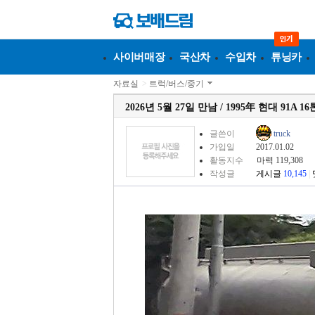
사이버매장
국산차
수입차
튜닝카
자료실
>
트럭/버스/중기
2026년 5월 27일 만남 / 1995年 현대 91A 
글쓴이
truck
가입일
2017.01.02
활동지수
마력 119,308
작성글
게시글
10,145
|