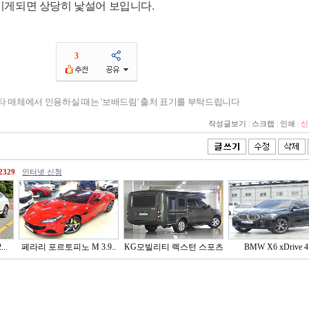
이게되면 상당히 낯설어 보입니다.
3
기타 매체에서 인용하실 때는 '보배드림' 출처 표기를 부탁드립니다
작성글보기
|
스크랩
|
인쇄
|
신
2329
인터넷 신청
..
페라리 포르토피노 M 3.9..
KG모빌리티 렉스턴 스포츠
BMW X6 xDrive 4.
..