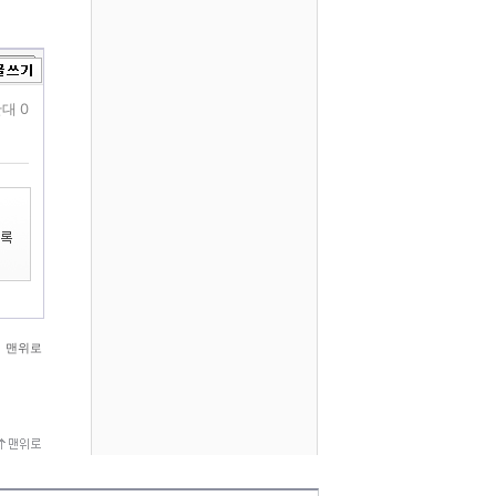
대 0
맨위로