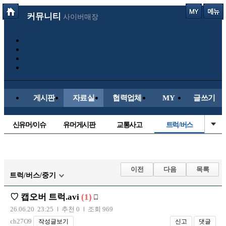
커뮤니티
사이버매장
게시판
자료실
협력업체
MY
글쓰기
신유머/이슈
유머게시판
교통사고
트럭/버스
국산차
수입차
내차사진
직찍/특종
자동차사진
후방주의방
레이싱모델
자유사진
이전
다음
목록
트럭/버스/중기
군사/무기
항공/해운/철도
올드카/추억
오토바이
♡ 캡오버 트럭.avi
(1)
장착시공사진
26.06.20 23:25
추천 0
조회 969
ch27O9
작성글보기
신고
댓글