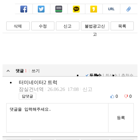
페북
트윗
밴드
카톡
카스
복사
스크랩
삭제
수정
신고
불법광고신
목록
고
댓글
1
쓰기
등록순
최신순
추천순
터미네이터2 트럭
잠실건너역
26.06.26 17:08
신고
0
0
답댓글
등록