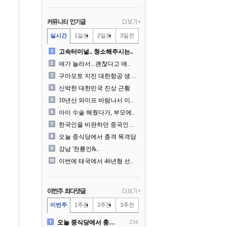
실시간
1일전
2일전
3일전
고속터미널.. 청소해주시는..
애가 놀라서...괜찮다고 얘..
구마모토 지진 대한항공 생수..
신박한 대한민국 진상 근황
10년산 와이프 바람나서 이..
아이 수술 해줬다가, 부모에..
한국인을 비판하던 중국인들의..
오늘 중식당에서 충격 목격담
강남 '천룡인&..
이번에 태국에서 46년형 선..
이번주
1주전
2주전
3주전
오늘 중식당에서 충격 목격담
234