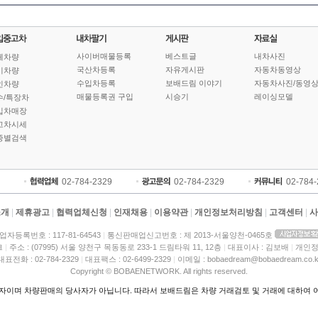
사이버매물등록
베스트글
내차사진
체차량
국산차등록
자유게시판
자동차동영상
기차량
수입차등록
보배드림 이야기
자동차사진/동영
인차량
매물등록권 구입
시승기
레이싱모델
수/특장차
입차매장
고차시세
종별검색
02-784-2329
02-784-2329
02-784
소개
|
제휴광고
|
협력업체신청
|
인재채용
|
이용약관
|
개인정보처리방침
|
고객센터
|
사
업자등록번호 : 117-81-64543
|
통신판매업신고번호 : 제 2013-서울양천-0465호
크
|
주소 : (07995) 서울 양천구 목동동로 233-1 드림타워 11, 12층
|
대표이사 : 김보배
|
개인정
대표전화 : 02-784-2329
|
대표팩스 : 02-6499-2329
|
이메일 : bobaedream@bobaedream.co.k
Copyright © BOBAENETWORK. All rights reserved.
이며 차량판매의 당사자가 아닙니다. 따라서 보배드림은 차량 거래검토 및 거래에 대하여 어