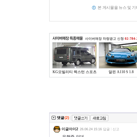
본 게시물을 뉴스 및 
사이버매장 차량광고 신청
02-784-
KG모빌리티 렉스턴 스포츠
알핀 A110 S 1.8
..
댓글
(2)
|
이글아이2
26.06.24 15:16
답글
신고
운행중 인데