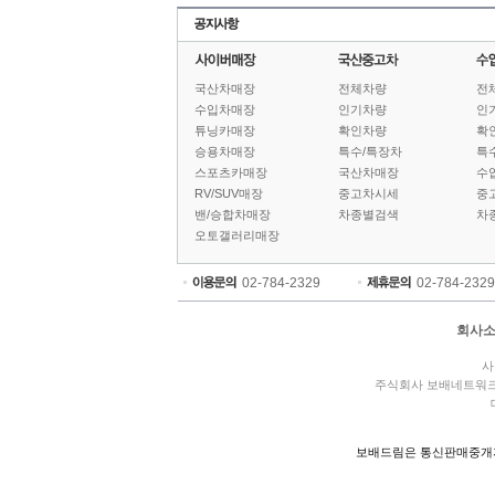
국산차매장
전체차량
전
수입차매장
인기차량
인
튜닝카매장
확인차량
확
승용차매장
특수/특장차
특
스포츠카매장
국산차매장
수
RV/SUV매장
중고차시세
중
밴/승합차매장
차종별검색
차
오토갤러리매장
02-784-2329
02-784-2329
회사
사
주식회사 보배네트워
보배드림은 통신판매중개자