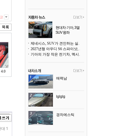
고
현대차·기아, 3열
SUV 왕좌
포드·GM에서 빼앗
아 올까
제네시스, SUV가 견인하는 실적 속 세단도 만만치 않은 저력
2027년형 아우디 S6 스파이샷, 드리프트 준비 완료
기아의 가장 작은 전기차, 멕시코에서 생산된다
4.0
매력남
lglglg
경차에스틱
대 1