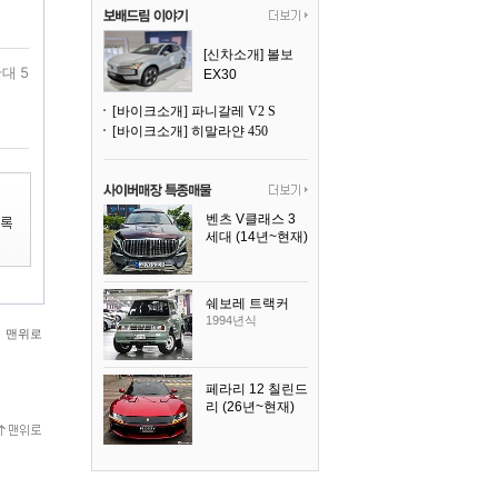
[신차소개] 볼보
대 5
EX30
[바이크소개] 파니갈레 V2 S
[바이크소개] 히말라얀 450
벤츠 V클래스 3
세대 (14년~현재)
2023년식
쉐보레 트랙커
1994년식
맨위로
페라리 12 칠린드
리 (26년~현재)
2025년식