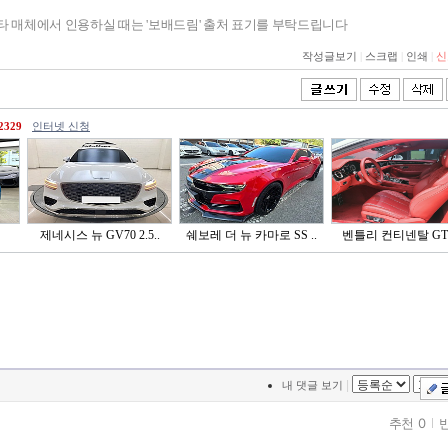
기타 매체에서 인용하실 때는 '보배드림' 출처 표기를 부탁드립니다
작성글보기
|
스크랩
|
인쇄
|
신
2329
인터넷 신청
제네시스 뉴 GV70 2.5..
쉐보레 더 뉴 카마로 SS ..
벤틀리 컨티넨탈 GT 
|
내 댓글 보기
추천 0
반