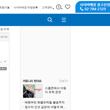
회원가입
사이버매장 차량등록
고객센터
목록
 05:56
고
스쿨존에서 아동
이 트럭 운전
배짱부린 화물트럭들 불법주차
침수차 인것 같은데 어떻게 해야될까요?