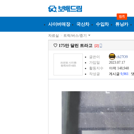
사이버매장
국산차
수입차
튜닝카
자료실
>
트럭/버스/중기
♡ 175만 달린 트라고
[2]
글쓴이
ch27O9
가입일
2023.07.17
활동지수
마력 148,948
작성글
게시글
9,961
|