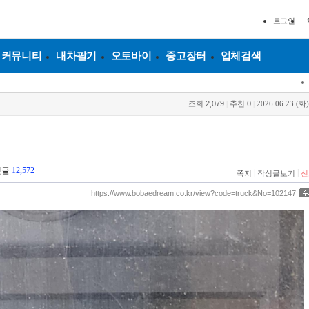
로그인
커뮤니티
내차팔기
오토바이
중고장터
업체검색
조회
2,079
|
추천
0
|
2026.06.23 (화)
댓글
12,572
|
|
쪽지
작성글보기
신
https://www.bobaedream.co.kr/view?code=truck&No=102147