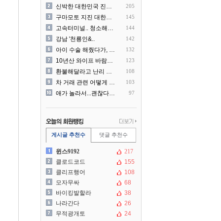
신박한 대한민국 진상 근황
205
구마모토 지진 대한항공 생수..
145
고속터미널.. 청소해주시는..
144
강남 '천룡인&..
142
아이 수술 해줬다가, 부모에..
132
10년산 와이프 바람나서 이..
123
환불해달라고 난리 난 미국 ..
108
차 거래 관련 어떻게 대처해..
103
애가 놀라서...괜찮다고 얘..
97
게시글 추천수
댓글 추천수
윈스9192
217
클로드코드
155
클리프행어
108
모자무싸
68
바이킹발할라
38
나라간다
26
무적광개토
24