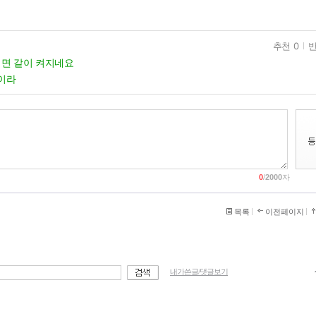
추천 0
반
면 같이 켜지네요
식이라
0
/
2000
자
목록
이전페이지
내가쓴글/댓글보기