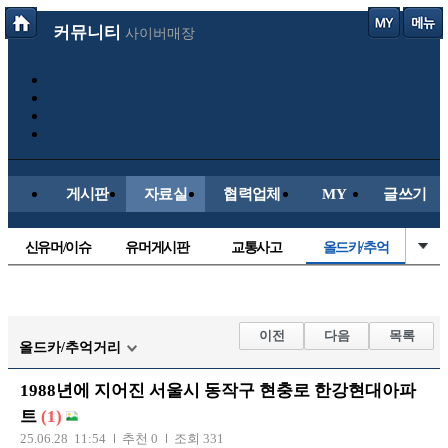
커뮤니티
사이버매장
게시판
자료실
협력업체
MY
글쓰기
신유머/이슈
유머게시판
교통사고
올드카/추억
국산차
수입차
내차사진
직찍/특종
자동차사진
후방주의방
레이싱모델
자유사진
이전
다음
목록
올드카/추억거리
군사/무기
트럭/버스
항공/해운/철도
오토바이
1988년에 지어진 서울시 동작구 현충로 한강현대아파
장착시공사진
트
(1)
25.06.28 11:54
추천 0
조회 331