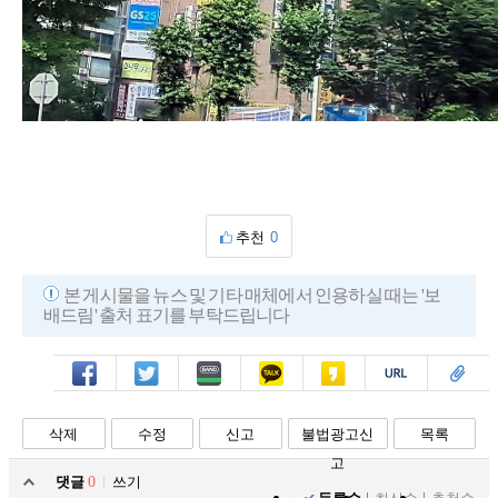
추천
0
본 게시물을 뉴스 및 기타 매체에서 인용하실 때는 '보
배드림' 출처 표기를 부탁드립니다
페북
트윗
밴드
카톡
카스
복사
스크랩
삭제
수정
신고
불법광고신
목록
고
댓글
0
쓰기