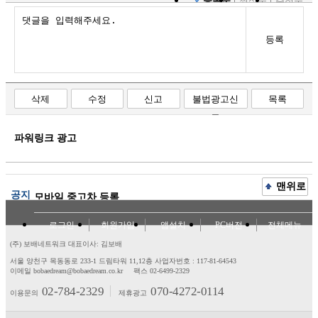
등록순
최신순
추천순
등록
삭제
수정
신고
불법광고신
목록
고
파워링크 광고
맨위로
공지
모바일 중고차 등록
로그인
회원가입
앱설치
PC버전
전체메뉴
(주) 보배네트워크 대표이사: 김보배
서울 양천구 목동동로 233-1 드림타워 11,12층
사업자번호 : 117-81-64543
이메일 bobaedream@bobaedream.co.kr
팩스 02-6499-2329
02-784-2329
070-4272-0114
이용문의
제휴광고