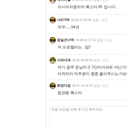
아시아자동차의 록스타 R1 입니다.
ch27O9
26.06.23 20:39
답글
신고
와우.....34년
잠실건너역
26.06.24 17:10
답글
신고
저 프로렐러는.. 텁?
샤과샤과
26.06.30 04:50
답글
신고
여기 광주 운남지구 7단지아파트 아닌가
아직까지 차주분이 종종 몰아주시는가보네
희망다짐
26.07.13 14:18
답글
신고
등판왕 록스타