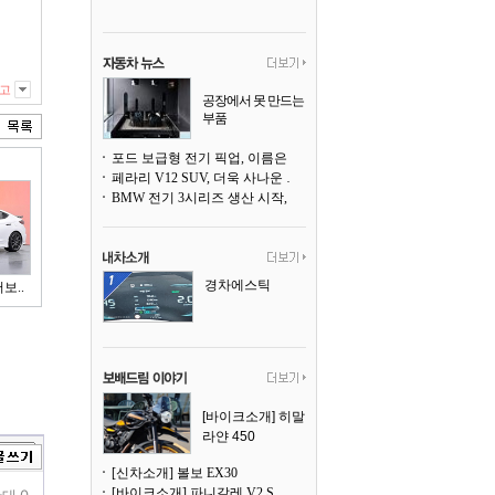
고
공장에서 못 만드는
부품
3D 프린팅으로 찍
어낸다
포드 보급형 전기 픽업, 이름은 `패덤`
페라리 V12 SUV, 더욱 사나운 얼굴로 돌아온다
BMW 전기 3시리즈 생산 시작, 뮌헨 공장은 전기차 전용으로 전환
경차에스틱
보..
[바이크소개] 히말
라얀 450
[신차소개] 볼보 EX30
[바이크소개] 파니갈레 V2 S
대 0