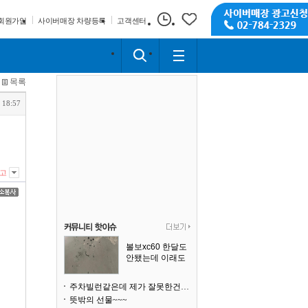
회원가입
사이버매장 차량등록
고객센터
목록
 18:57
고
볼보xc60 한달도
안됐는데 이래도
되나요?
주차빌런같은데 제가 잘못한건가요
뜻밖의 선물~~~