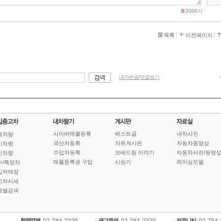
0
/
2000
자
목록
이전페이지
내가쓴글/댓글보기
사이버매물등록
베스트글
내차사진
체차량
국산차등록
자유게시판
자동차동영상
기차량
수입차등록
보배드림 이야기
자동차사진/동영
인차량
매물등록권 구입
시승기
레이싱모델
수/특장차
입차매장
고차시세
종별검색
02-784-2329
02-784-2329
02-784