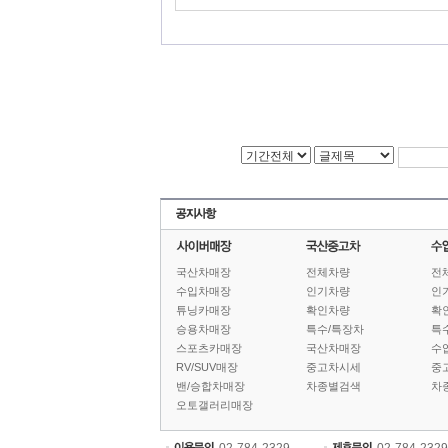
국산차매장
전체차량
전
수입차매장
인기차량
인
튜닝카매장
확인차량
확
승용차매장
특수/특장차
특
스포츠카매장
국산차매장
수
RV/SUV매장
중고차시세
중
밴/승합차매장
차종별검색
차
오토갤러리매장
02-784-2329
02-784-2329