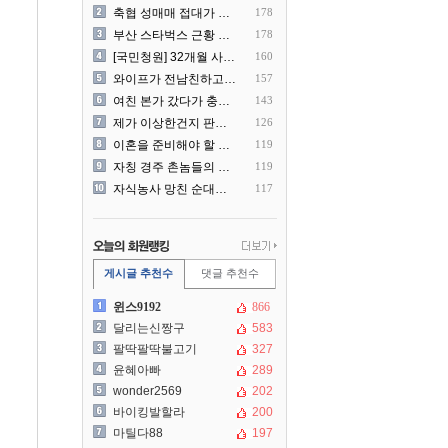
축협 성매매 접대가 더 충격..
178
부산 스타벅스 근황 ㅎㄷㄷ
178
[국민청원] 32개월 사랑하..
160
와이프가 전남친하고 해외여행..
157
여친 본가 갔다가 충격 먹은..
143
제가 이상한건지 판단 부탁드..
126
이혼을 준비해야 할 것 같습..
119
자칭 경주 촌놈들의 국내 여..
119
자식농사 망친 순대국집 사장..
117
게시글 추천수
댓글 추천수
윈스9192
866
달리는신짱구
583
팔딱팔딱불고기
327
윤혜아빠
289
wonder2569
202
바이킹발할라
200
마틸다88
197