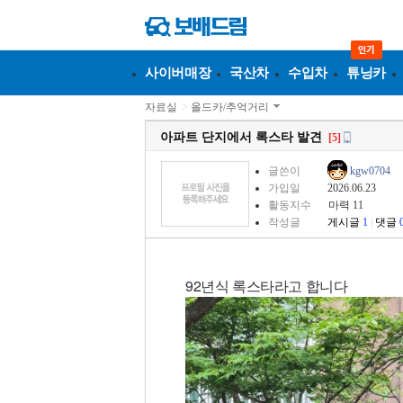
사이버매장
국산차
수입차
튜닝카
자료실
>
올드카/추억거리
아파트 단지에서 록스타 발견
[5]
글쓴이
kgw0704
가입일
2026.06.23
활동지수
마력 11
작성글
게시글
1
|
댓글
92년식 록스타라고 합니다