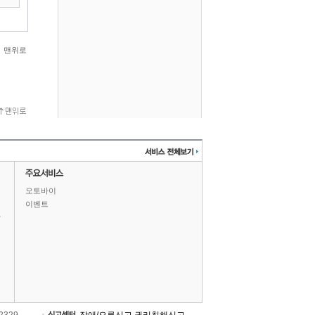
맨위로
오토바이
이벤트
상
-2329
장애/오류신고
권리침해신고