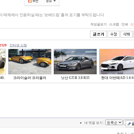
기타 매체에서 인용하실 때는 '보배드림' 출처 표기를 부탁드립니다
작성글보기
|
스크랩
|
인쇄
|
신
2329
인터넷 신청
0..
크라이슬러 프라울러
닛산 GT-R 3.8 R35
현대 아반떼AD 1.6 터
|
내 댓글 보기
추천 1
반