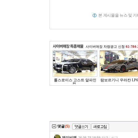
본 게시물을 뉴스 및 
사이버매장 차량광고 신청
02-784-
롤스로이스 고스트 알파인
람보르기니 우라칸 LP64
컬..
댓글
(5)
|
제이비엘
26.06.23 18:59
답글
신고