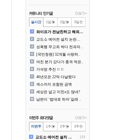
실시간
1일전
2일전
3일전
와이프가 전남친하고 해외여행..
교도소 에어컨 설치 논란....
성폭행 무고죄 싹다 전과자 ..
[국민청원] 32개월 사랑하..
여친 본가 갔다가 충격 먹은..
가석방 추진 ㄷㄷ
40년모은 22억 다날렸다
섹스까지 포함된 금액
세상은 넓고 미친x도 많네?
남편이 ‘법대로 하자’길래 ..
이번주
1주전
2주전
3주전
교도소 에어컨 설치 논란....
233