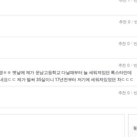
추천 0
반
추천 0
반
추천 0
반
영ㅎㅎ 옛날에 제가 운남고등학교 다닐때부터 늘 세워져있던 록스타인데
요ㄷㄷ 제가 벌써 35살이니 17년전부터 저기에 세워져있었던 차ㄷㄷㄷ
추천 0
반