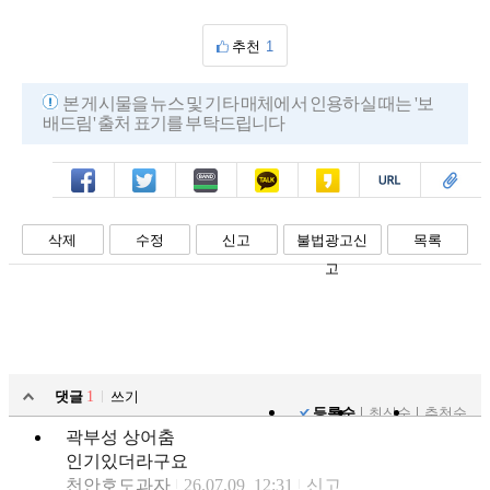
추천
1
본 게시물을 뉴스 및 기타 매체에서 인용하실 때는 '보
배드림' 출처 표기를 부탁드립니다
페북
트윗
밴드
카톡
카스
복사
스크랩
삭제
수정
신고
불법광고신
목록
고
댓글
1
쓰기
등록순
최신순
추천순
곽부성 상어춤
인기있더라구요
천안호도과자
26.07.09 12:31
신고