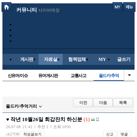
커뮤니티
사이버매장
게시판
자료실
협력업체
MY
글쓰기
신유머/이슈
유머게시판
교통사고
올드카/추억
국산차
수입차
내차사진
직찍/특종
자동차사진
후방주의방
레이싱모델
자유사진
이전
다음
목록
올드카/추억거리
군사/무기
트럭/버스
항공/해운/철도
오토바이
♥ 작년 10월26일 회갑잔치 하신분
(1)
장착시공사진
26.07.08 21:42
추천 1
조회 1050
ch27O9
작성글보기
신고
댓글