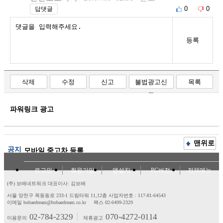
0
0
답댓글
등록
삭제
수정
신고
불법광고신
목록
고
파워링크 광고
맨위로
공지
모바일 중고차 등록
로그인
회원가입
앱설치
PC버전
전체메뉴
(주) 보배네트워크 대표이사: 김보배
서울 양천구 목동동로 233-1 드림타워 11,12층
사업자번호 : 117-81-64543
이메일 bobaedream@bobaedream.co.kr
팩스 02-6499-2329
02-784-2329
070-4272-0114
이용문의
제휴광고