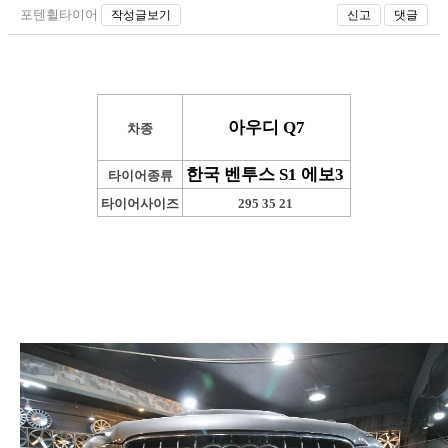
포텐휠타이어
작성글보기
신고
댓글
아우디 Q7
차종
한국 벤투스 S1 에보3
타이어종류
타이어사이즈
295 35 21