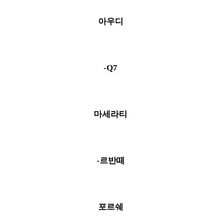
아우디
-Q7
마세라티
-르반떼
포르쉐