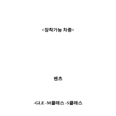
<장착가능 차종>
벤츠
-GLE -M클래스 -S클래스