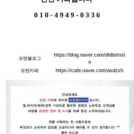
0 1 0 - 4 9 4 9 - 0 3 3 6
https://blog.naver.com/dldbstnsl
포텐블로그
a
https://cafe.naver.com/asdzxh
포텐카페