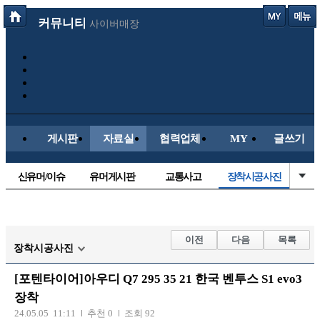
커뮤니티
사이버매장
게시판
자료실
협력업체
MY
글쓰기
신유머/이슈
유머게시판
교통사고
장착시공사진
국산차
수입차
내차사진
직찍/특종
자동차사진
후방주의방
레이싱모델
자유사진
이전
다음
목록
장착시공사진
군사/무기
트럭/버스
항공/해운/철도
올드카/추억
[포텐타이어]아우디 Q7 295 35 21 한국 벤투스 S1 evo3
오토바이
장착
24.05.05 11:11
추천 0
조회 92