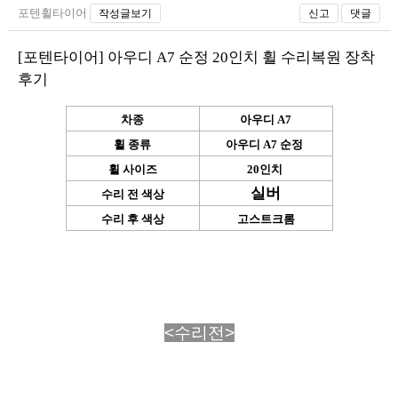
포텐휠타이어
작성글보기
신고
댓글
[포텐타이어] 아우디 A7 순정 20인치 휠 수리복원 장착
후기
차종
아우디 A7
휠 종류
아우디 A7 순정
휠 사이즈
20인치
실버
수리 전 색상
수리 후 색상
고스트크롬
<수리전>